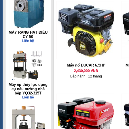
MÁY RANG HẠT ĐIỀU
CY 50
Liên hệ
Máy nổ DUCAR 6.5HP
M
2,430,000 VNĐ
Bảo hành : 12 tháng
Máy ép thủy lực dụng
cụ nấu nướng nhà
bếp YQ32-315T
Liên hệ