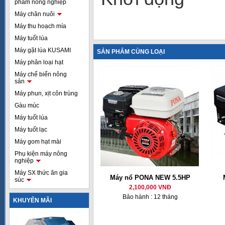
phẩm nông nghiệp
Máy chăn nuôi
Máy thu hoạch mía
Máy tuốt lúa
Máy gặt lúa KUSAMI
SẢN PHẨM CÙNG LOẠI
Máy phân loại hạt
Máy chế biến nông
sản
Máy phun, xịt côn trùng
Gàu múc
Máy tuốt lúa
Máy tuốt lạc
Máy gom hạt mài
Phụ kiện máy nông
nghiệp
Máy SX thức ăn gia
Máy nổ PONA NEW 5.5HP
súc
2,100,000 VNĐ
Bảo hành : 12 tháng
KHUYẾN MÃI