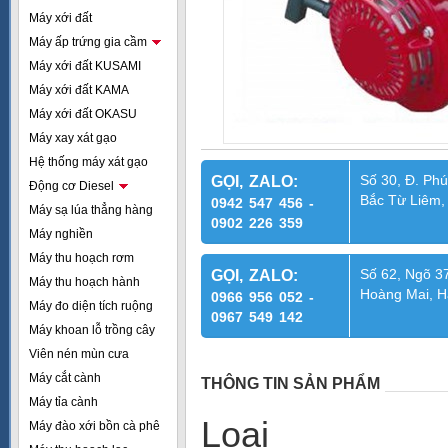
Máy xới đất
Máy ấp trứng gia cầm
Máy xới đất KUSAMI
Máy xới đất KAMA
Máy xới đất OKASU
Máy xay xát gạo
Hệ thống máy xát gạo
Số 30, Đ. Phú
GỌI, ZALO:
Động cơ Diesel
Bắc Từ Liêm,
0942 547 456 -
Máy sạ lúa thẳng hàng
0902 226 359
Máy nghiền
Máy thu hoạch rơm
Số 62, Ngõ 37
GỌI, ZALO:
Máy thu hoạch hành
Hoàng Mai, H
0966 956 052 -
Máy đo diện tích ruộng
0967 549 142
Máy khoan lỗ trồng cây
Viên nén mùn cưa
Máy cắt cành
THÔNG TIN SẢN PHẨM
Máy tỉa cành
Loại :
Máy đào xới bồn cà phê