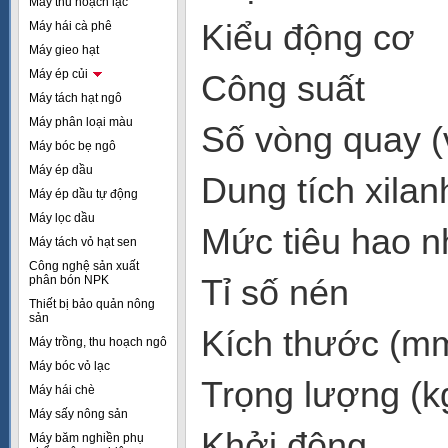
Máy thu hoạch lạc
Kiểu động
Máy hái cà phê
Máy gieo hạt
Máy ép củi
Công su
Máy tách hạt ngô
Máy phân loại màu
Số vòng quay
Máy bóc bẹ ngô
Máy ép dầu
Dung tích x
Máy ép dầu tự động
Máy lọc dầu
Mức tiêu hao nhi
Máy tách vỏ hạt sen
Công nghệ sản xuất
Tỉ số n
phân bón NPK
Thiết bị bảo quản nông
sản
Kích thướ
Máy trồng, thu hoạch ngô
Máy bóc vỏ lạc
Trọng lượ
Máy hái chè
Máy sấy nông sản
Khởi động
Máy băm nghiền phụ