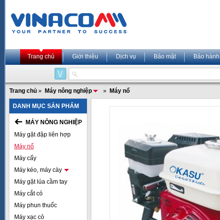
Trang chủ
Giới thiệu
Dịch vụ
Bảo mật
Bảo hành
Trang chủ
»
Máy nông nghiệp
»
Máy nổ
DANH MỤC SẢN PHẨM
MÁY NÔNG NGHIỆP
Máy gặt đập liên hợp
Máy nổ
Máy cấy
Máy kéo, máy cày
Máy gặt lúa cầm tay
Máy cắt cỏ
Máy phun thuốc
Máy xạc cỏ