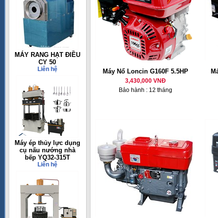
MÁY RANG HẠT ĐIỀU
CY 50
Liên hệ
Máy Nổ Loncin G160F 5.5HP
Má
3,430,000 VNĐ
Bảo hành : 12 tháng
Máy ép thủy lực dụng
cụ nấu nướng nhà
bếp YQ32-315T
Liên hệ