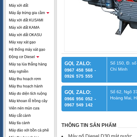
Máy xới đất
Máy ấp trứng gia cầm
Máy xới đất KUSAMI
Máy xới đất KAMA
Máy xới đất OKASU
Máy xay xát gạo
Hệ thống máy xát gạo
Động cơ Diesel
Số 150, Đ. số
GỌI, ZALO:
Máy sạ lúa thẳng hàng
Chí Minh
0967 458 568 -
Máy nghiền
0926 575 555
Máy thu hoạch rơm
Máy thu hoạch hành
Số 62, Ngõ 37
GỌI, ZALO:
Máy đo diện tích ruộng
Hoàng Mai, H
0966 956 052 -
Máy khoan lỗ trồng cây
0967 549 142
Viên nén mùn cưa
Máy cắt cành
Máy tỉa cành
THÔNG TIN SẢN PHẨM
Máy đào xới bồn cà phê
Máy nổ Diesel D30 mát nước