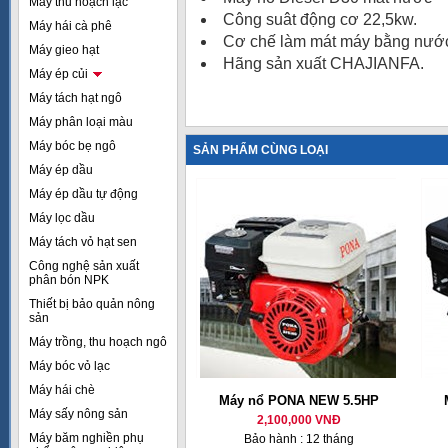
Máy thu hoạch lạc
Công suât động cơ 22,5kw.
Máy hái cà phê
Cơ chế làm mát máy bằng nướ
Máy gieo hạt
Hãng sản xuất CHAJIANFA.
Máy ép củi
Máy tách hạt ngô
Máy phân loại màu
Máy bóc bẹ ngô
SẢN PHẨM CÙNG LOẠI
Máy ép dầu
Máy ép dầu tự động
Máy lọc dầu
Máy tách vỏ hạt sen
Công nghệ sản xuất
phân bón NPK
Thiết bị bảo quản nông
sản
Máy trồng, thu hoạch ngô
Máy bóc vỏ lạc
Máy hái chè
Máy nổ PONA NEW 5.5HP
Máy sấy nông sản
2,100,000 VNĐ
Máy băm nghiền phụ
Bảo hành : 12 tháng