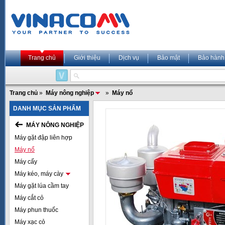
Trang chủ
Giới thiệu
Dịch vụ
Bảo mật
Bảo hành
Trang chủ
»
Máy nông nghiệp
»
Máy nổ
DANH MỤC SẢN PHẨM
MÁY NÔNG NGHIỆP
Máy gặt đập liên hợp
Máy nổ
Máy cấy
Máy kéo, máy cày
Máy gặt lúa cầm tay
Máy cắt cỏ
Máy phun thuốc
Máy xạc cỏ