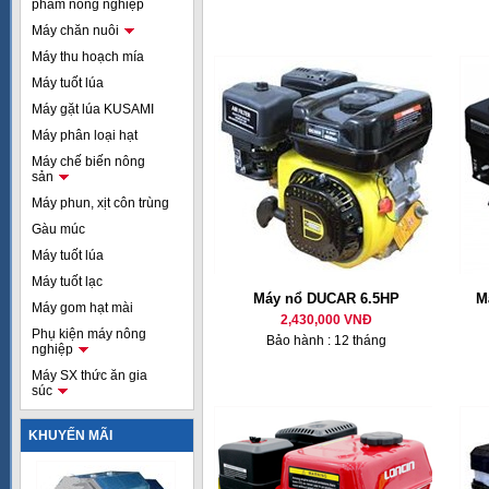
phẩm nông nghiệp
Máy chăn nuôi
Máy thu hoạch mía
Máy tuốt lúa
Máy gặt lúa KUSAMI
Máy phân loại hạt
Máy chế biến nông
sản
Máy phun, xịt côn trùng
Gàu múc
Máy tuốt lúa
Máy tuốt lạc
Máy nổ DUCAR 6.5HP
M
Máy gom hạt mài
2,430,000 VNĐ
Phụ kiện máy nông
Bảo hành : 12 tháng
nghiệp
Máy SX thức ăn gia
súc
KHUYẾN MÃI