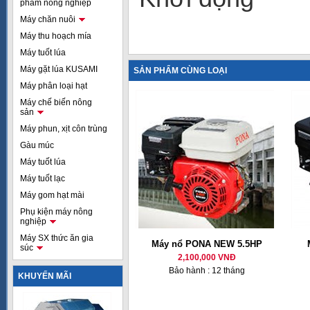
phẩm nông nghiệp
Máy chăn nuôi
Máy thu hoạch mía
Máy tuốt lúa
Máy gặt lúa KUSAMI
SẢN PHẨM CÙNG LOẠI
Máy phân loại hạt
Máy chế biến nông
sản
Máy phun, xịt côn trùng
Gàu múc
Máy tuốt lúa
Máy tuốt lạc
Máy gom hạt mài
Phụ kiện máy nông
nghiệp
Máy SX thức ăn gia
Máy nổ PONA NEW 5.5HP
súc
2,100,000 VNĐ
Bảo hành : 12 tháng
KHUYẾN MÃI