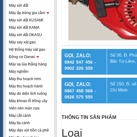
Máy xới đất
Máy ấp trứng gia cầm
Máy xới đất KUSAMI
Máy xới đất KAMA
Máy xới đất OKASU
Máy xay xát gạo
Hệ thống máy xát gạo
Số 30, Đ. Phú
GỌI, ZALO:
Động cơ Diesel
Bắc Từ Liêm,
0942 547 456 -
Máy sạ lúa thẳng hàng
0902 226 359
Máy nghiền
Máy thu hoạch rơm
Số 150, Đ. số
GỌI, ZALO:
Máy thu hoạch hành
Chí Minh
0967 458 568 -
Máy đo diện tích ruộng
0926 575 555
Máy khoan lỗ trồng cây
Viên nén mùn cưa
Máy cắt cành
THÔNG TIN SẢN PHẨM
Máy tỉa cành
Loại :
Máy đào xới bồn cà phê