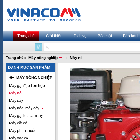
Trang chủ
Giới thiệu
Dịch vụ
Bảo mật
Bảo hành
Trang chủ
»
Máy nông nghiệp
»
Máy nổ
DANH MỤC SẢN PHẨM
MÁY NÔNG NGHIỆP
Máy gặt đập liên hợp
Máy nổ
Máy cấy
Máy kéo, máy cày
Máy gặt lúa cầm tay
Máy cắt cỏ
Máy phun thuốc
Máy xạc cỏ