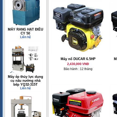
MÁY RANG HẠT ĐIỀU
CY 50
Liên hệ
Máy nổ DUCAR 6.5HP
M
2,430,000 VNĐ
Bảo hành : 12 tháng
Máy ép thủy lực dụng
cụ nấu nướng nhà
bếp YQ32-315T
Liên hệ