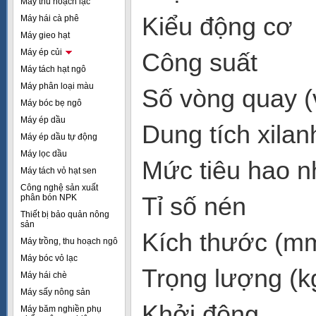
Máy thu hoạch lạc
Kiểu động
Máy hái cà phê
Máy gieo hạt
Máy ép củi
Công suấ
Máy tách hạt ngô
Máy phân loại màu
Số vòng quay
Máy bóc bẹ ngô
Máy ép dầu
Dung tích x
Máy ép dầu tự động
Máy lọc dầu
Mức tiêu hao nhi
Máy tách vỏ hạt sen
Công nghệ sản xuất
Tỉ số n
phân bón NPK
Thiết bị bảo quản nông
sản
Kích thướ
Máy trồng, thu hoạch ngô
Máy bóc vỏ lạc
Trọng lượ
Máy hái chè
Máy sấy nông sản
Khởi độ
Máy băm nghiền phụ