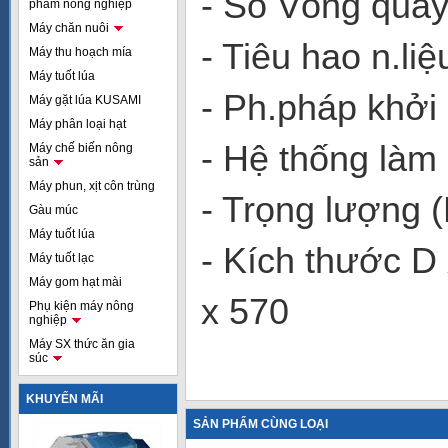
- Số Vòng qua
phẩm nông nghiệp
Máy chăn nuôi
- Tiêu hao n.li
Máy thu hoạch mía
Máy tuốt lúa
- Ph.pháp khởi
Máy gặt lúa KUSAMI
Máy phân loại hạt
- Hệ thống làm
Máy chế biến nông
sản
Máy phun, xịt côn trùng
- Trọng lượng 
Gàu múc
Máy tuốt lúa
- Kích thước D
Máy tuốt lạc
Máy gom hạt mài
x 570
Phụ kiện máy nông
nghiệp
Máy SX thức ăn gia
súc
KHUYẾN MÃI
SẢN PHẨM CÙNG LOẠI