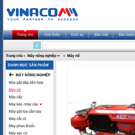
Trang chủ
Giới thiệu
Dịch vụ
Bảo mật
Bảo hành
Trang chủ
»
Máy nông nghiệp
»
Máy nổ
DANH MỤC SẢN PHẨM
MÁY NÔNG NGHIỆP
Máy gặt đập liên hợp
Máy nổ
Máy cấy
Máy kéo, máy cày
Máy gặt lúa cầm tay
Máy cắt cỏ
Máy phun thuốc
Máy xạc cỏ