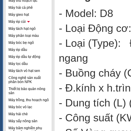
Máy thu hoạch lạc
Máy hái cà phê
- Model: D8
Máy gieo hạt
Máy ép củi
- Loại Động cơ
Máy tách hạt ngô
Máy phân loại màu
- Loại (Type): 
Máy bóc bẹ ngô
Máy ép dầu
ngang
Máy ép dầu tự động
Máy lọc dầu
- Buồng cháy 
Máy tách vỏ hạt sen
Công nghệ sản xuất
phân bón NPK
- Đ.kính x h.t
Thiết bị bảo quản nông
sản
- Dung tích (L
Máy trồng, thu hoạch ngô
Máy bóc vỏ lạc
- Công suất (
Máy hái chè
Máy sấy nông sản
Máy băm nghiền phụ