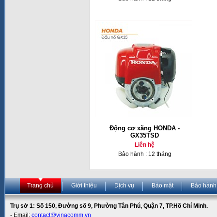
Động cơ xăng HONDA -
GX35TSD
Liên hệ
Bảo hành : 12 tháng
Trang chủ
Giới thiệu
Dịch vụ
Bảo mật
Bảo hành
Trụ sở 1: Số 150, Đường số 9, Phường Tân Phú, Quận 7, TP.Hồ Chí Minh.
- Email:
contact@vinacomm.vn