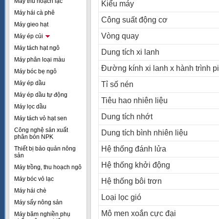
Máy thu hoạch lạc
Kiểu máy
Máy hái cà phê
Công suất động cơ
Máy gieo hạt
Vòng quay
Máy ép củi
Máy tách hạt ngô
Dung tích xi lanh
Máy phân loại màu
Đường kính xi lanh x hành trình p
Máy bóc bẹ ngô
Máy ép dầu
Tỉ số nén
Máy ép dầu tự động
Tiêu hao nhiên liệu
Máy lọc dầu
Dung tích nhớt
Máy tách vỏ hạt sen
Công nghệ sản xuất
Dung tích bình nhiên liệu
phân bón NPK
Hệ thống đánh lửa
Thiết bị bảo quản nông
sản
Hệ thống khởi động
Máy trồng, thu hoạch ngô
Máy bóc vỏ lạc
Hệ thống bôi trơn
Máy hái chè
Loại lọc gió
Máy sấy nông sản
Mô men xoắn cực đại
Máy băm nghiền phụ