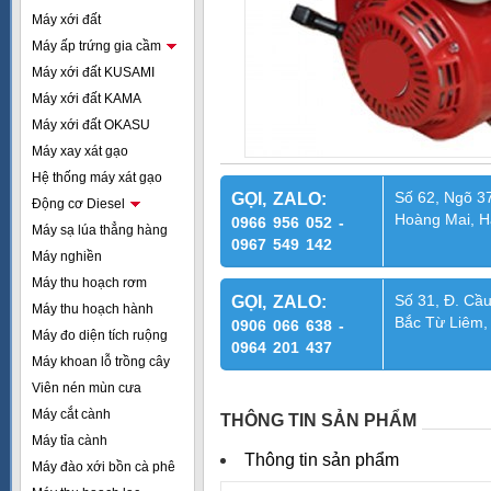
Máy xới đất
Máy ấp trứng gia cầm
Máy xới đất KUSAMI
Máy xới đất KAMA
Máy xới đất OKASU
Máy xay xát gạo
Hệ thống máy xát gạo
Số 62, Ngõ 37
GỌI, ZALO:
Động cơ Diesel
Hoàng Mai, H
0966 956 052 -
Máy sạ lúa thẳng hàng
0967 549 142
Máy nghiền
Máy thu hoạch rơm
Số 31, Đ. Cầu
GỌI, ZALO:
Máy thu hoạch hành
Bắc Từ Liêm,
0906 066 638 -
Máy đo diện tích ruộng
0964 201 437
Máy khoan lỗ trồng cây
Viên nén mùn cưa
Máy cắt cành
THÔNG TIN SẢN PHẨM
Máy tỉa cành
Thông tin sản phẩm
Máy đào xới bồn cà phê