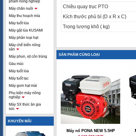
phẩm nông nghiệp
Chiều quay trục PTO
Máy chăn nuôi
Máy thu hoạch mía
Kích thước phủ bì (D x R x C)
Máy tuốt lúa
Trọng lượng khô ( kg)
Máy gặt lúa KUSAMI
Máy phân loại hạt
Máy chế biến nông
sản
SẢN PHẨM CÙNG LOẠI
Máy phun, xịt côn trùng
Gàu múc
Máy tuốt lúa
Máy tuốt lạc
Máy gom hạt mài
Phụ kiện máy nông
nghiệp
Máy SX thức ăn gia
súc
KHUYẾN MÃI
Máy nổ PONA NEW 5.5HP