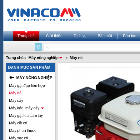
Trang chủ
Giới thiệu
Dịch vụ
Bảo mật
Bảo hành
Trang chủ
»
Máy nông nghiệp
»
Máy nổ
DANH MỤC SẢN PHẨM
MÁY NÔNG NGHIỆP
Máy gặt đập liên hợp
Máy nổ
Máy cấy
Máy kéo, máy cày
Máy gặt lúa cầm tay
Máy cắt cỏ
Máy phun thuốc
Máy xạc cỏ