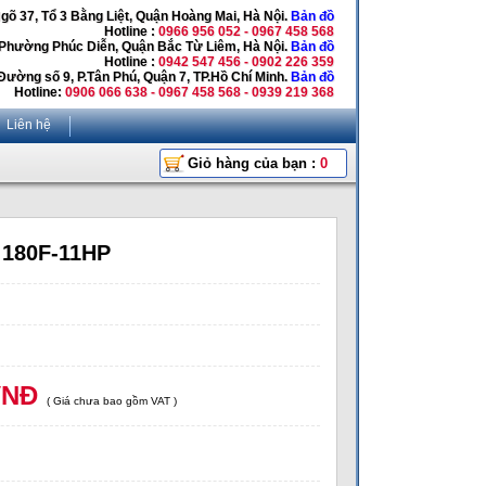
Ngõ 37, Tổ 3 Bằng Liệt, Quận Hoàng Mai, Hà Nội.
Bản đồ
Hotline :
0966 956 052 - 0967 458 568
 Phường Phúc Diễn, Quận Bắc Từ Liêm, Hà Nội.
Bản đồ
Hotline :
0942 547 456 - 0902 226 359
Đường số 9, P.Tân Phú, Quận 7, TP.Hồ Chí Minh.
Bản đồ
Hotline:
0906 066 638 - 0967 458 568 - 0939 219 368
Liên hệ
Giỏ hàng của bạn :
0
 180F-11HP
VNĐ
( Giá chưa bao gồm VAT )