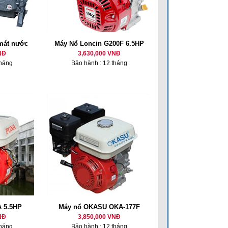
 mát nước
Máy Nổ Loncin G200F 6.5HP
NĐ
3,630,000 VNĐ
tháng
Bảo hành : 12 tháng
 5.5HP
Máy nổ OKASU OKA-177F
NĐ
3,850,000 VNĐ
tháng
Bảo hành : 12 tháng