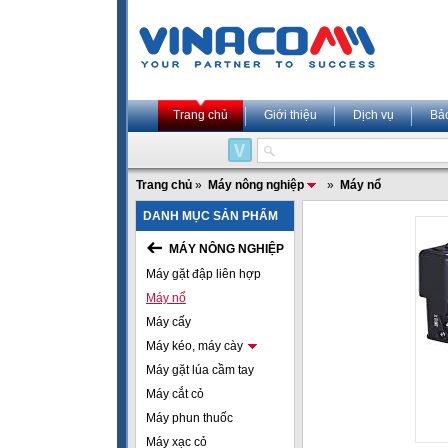
Trang chủ
Giới thiệu
Dịch vụ
Bả
Trang chủ
»
Máy nông nghiệp
»
Máy nổ
DANH MỤC SẢN PHẨM
MÁY NÔNG NGHIỆP
Máy gặt đập liên hợp
Máy nổ
Máy cấy
Máy kéo, máy cày
Máy gặt lúa cầm tay
Máy cắt cỏ
Máy phun thuốc
Máy xạc cỏ