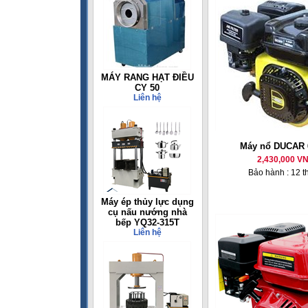
MÁY RANG HẠT ĐIỀU
CY 50
Liên hệ
Máy nổ DUCAR 
2,430,000 V
Bảo hành : 12 t
Máy ép thủy lực dụng
cụ nấu nướng nhà
bếp YQ32-315T
Liên hệ