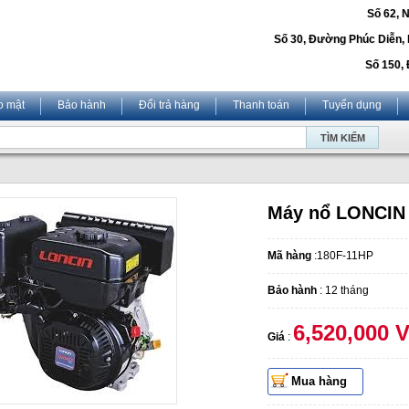
Số 62, 
Số 30, Đường Phúc Diễn,
Số 150, 
o mật
Bảo hành
Đổi trả hàng
Thanh toán
Tuyển dụng
Máy nổ LONCIN
Mã hàng
:180F-11HP
Bảo hành
: 12 tháng
6,520,000 
Giá
:
Mua hàng