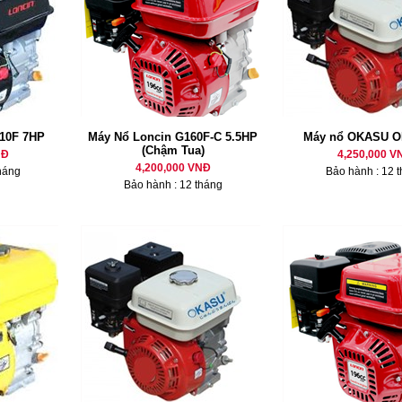
10F 7HP
Máy Nổ Loncin G160F-C 5.5HP
Máy nổ OKASU O
(Chậm Tua)
NĐ
4,250,000 V
4,200,000 VNĐ
háng
Bảo hành : 12 
Bảo hành : 12 tháng