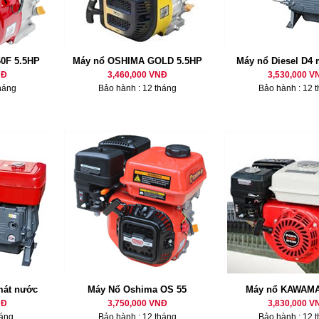
0F 5.5HP
Máy nổ OSHIMA GOLD 5.5HP
Máy nổ Diesel D4
NĐ
3,460,000 VNĐ
3,530,000 V
háng
Bảo hành : 12 tháng
Bảo hành : 12 
mát nước
Máy Nổ Oshima OS 55
Máy nổ KAWAMA
NĐ
3,750,000 VNĐ
3,830,000 V
háng
Bảo hành : 12 tháng
Bảo hành : 12 