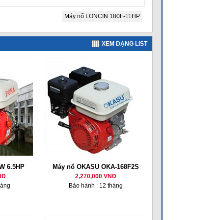
Máy nổ LONCIN 180F-11HP
XEM DẠNG LIST
W 6.5HP
Máy nổ OKASU OKA-168F2S
NĐ
2,270,000 VNĐ
háng
Bảo hành : 12 tháng