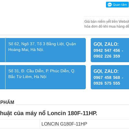
Giá bán niêm yết trên Websit
hóa đơn đỏ khi mua hàng để
Số 62, Ngõ 37, Tổ 3 Bằng Liệt, Quận
GỌI, ZALO:
Hoàng Mai, Hà Nội.
0942 547 456 -
0902 226 359
Số 31, Đ. Cầu Diễn, P. Phúc Diễn, Q.
GỌI, ZALO:
Bắc Từ Liêm, Hà Nội
0967 458 568 -
0926 575 555
 PHẨM
thuật của máy nổ Loncin 180F-11HP.
LONCIN G180F-11HP