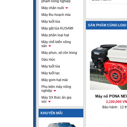
phẩm nông nghiệp
Máy chăn nuôi
Máy thu hoạch mía
Máy tuốt lúa
SẢN PHẨM CÙNG LOẠI
Máy gặt lúa KUSAMI
Máy phân loại hạt
Máy chế biến nông
sản
Máy phun, xịt côn trùng
Gàu múc
Máy tuốt lúa
Máy tuốt lạc
Máy gom hạt mài
Phụ kiện máy nông
nghiệp
Máy nổ PONA NE
Máy SX thức ăn gia
súc
2,100,000 V
Bảo hành : 12 t
KHUYẾN MÃI