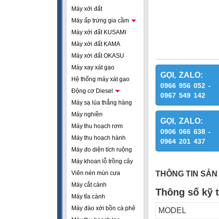
Máy xới đất
Máy ấp trứng gia cầm
Máy xới đất KUSAMI
Máy xới đất KAMA
Máy xới đất OKASU
Máy xay xát gạo
GỌI, ZALO:
Hệ thống máy xát gạo
0966 956 052 -
Động cơ Diesel
0967 549 142
Máy sạ lúa thẳng hàng
Máy nghiền
GỌI, ZALO:
Máy thu hoạch rơm
0906 066 638 -
Máy thu hoạch hành
0964 201 437
Máy đo diện tích ruộng
Máy khoan lỗ trồng cây
Viên nén mùn cưa
THÔNG TIN SẢN
Máy cắt cành
Thông số kỹ 
Máy tỉa cành
Máy đào xới bồn cà phê
MODEL