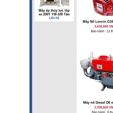
Máy ép thủy lực lốp
xe 200T YM-100 Tấn
Liên hệ
Máy Nổ Loncin G16
3,430,000 V
Bảo hành : 12 t
Máy nổ Diesel D6 
3,700,000 V
Bảo hành : 6 t