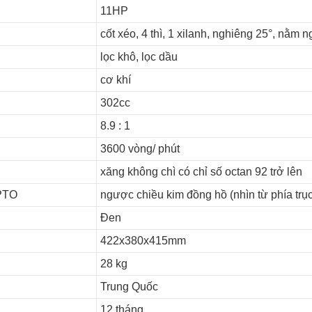
11HP
cốt xéo, 4 thì, 1 xilanh, nghiêng 25°, nằm 
lọc khô, lọc dầu
cơ khí
302cc
8.9 : 1
3600 vòng/ phút
xăng không chì có chỉ số octan 92 trở lên
 PTO
ngược chiều kim đồng hồ (nhìn từ phía trụ
Đen
422x380x415mm
28 kg
Trung Quốc
12 tháng