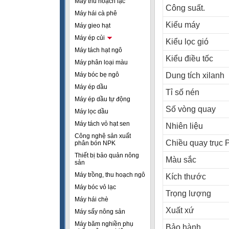
Máy thu hoạch lạc
Công suất.
Máy hái cà phê
Kiểu máy
Máy gieo hạt
Máy ép củi
Kiểu lọc gió
Máy tách hạt ngô
Kiểu điều tốc
Máy phân loại màu
Máy bóc bẹ ngô
Dung tích xilanh
Máy ép dầu
Tỉ số nén
Máy ép dầu tự động
Số vòng quay
Máy lọc dầu
Máy tách vỏ hạt sen
Nhiên liệu
Công nghệ sản xuất
Chiều quay trục
phân bón NPK
Thiết bị bảo quản nông
Màu sắc
sản
Máy trồng, thu hoạch ngô
Kích thước
Máy bóc vỏ lạc
Trọng lượng
Máy hái chè
Xuất xứ
Máy sấy nông sản
Máy băm nghiền phụ
Bảo hành