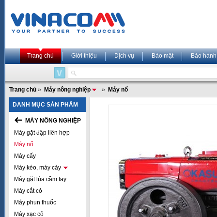
Trang chủ
Giới thiệu
Dịch vụ
Bảo mật
Bảo hành
Trang chủ
»
Máy nông nghiệp
»
Máy nổ
DANH MỤC SẢN PHẨM
MÁY NÔNG NGHIỆP
Máy gặt đập liên hợp
Máy nổ
Máy cấy
Máy kéo, máy cày
Máy gặt lúa cầm tay
Máy cắt cỏ
Máy phun thuốc
Máy xạc cỏ