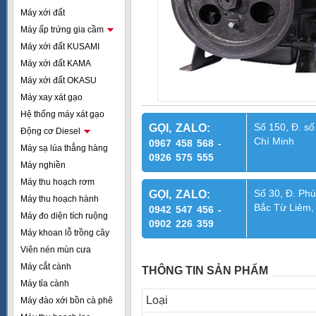
Máy xới đất
Máy ấp trứng gia cầm
Máy xới đất KUSAMI
Máy xới đất KAMA
Máy xới đất OKASU
Máy xay xát gạo
Hệ thống máy xát gạo
Số 150, Đ. số
GỌI, ZALO:
Động cơ Diesel
Chí Minh
0967 458 568 -
Máy sạ lúa thẳng hàng
0926 575 555
Máy nghiền
Máy thu hoạch rơm
Số 30, Đ. Phú
GỌI, ZALO:
Máy thu hoạch hành
Bắc Từ Liêm,
0942 547 456 -
Máy đo diện tích ruộng
0902 226 359
Máy khoan lỗ trồng cây
Viên nén mùn cưa
Máy cắt cành
THÔNG TIN SẢN PHẨM
Máy tỉa cành
Loại
Máy đào xới bồn cà phê