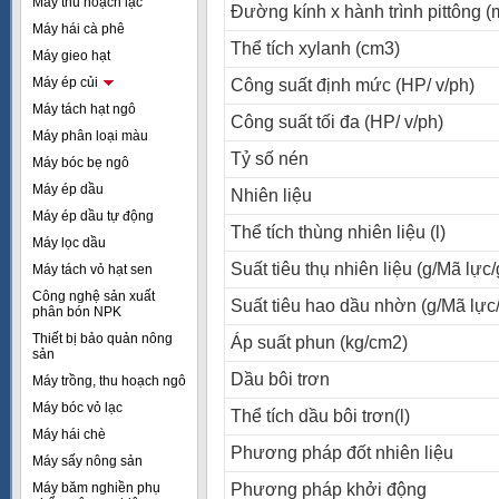
Máy thu hoạch lạc
Ðường kính x hành trình pittông 
Máy hái cà phê
Thể tích xylanh (cm3)
Máy gieo hạt
Máy ép củi
Công suất định mức (HP/ v/ph)
Máy tách hạt ngô
Công suất tối đa (HP/ v/ph)
Máy phân loại màu
Tỷ số nén
Máy bóc bẹ ngô
Máy ép dầu
Nhiên liệu
Máy ép dầu tự động
Thể tích thùng nhiên liệu (l)
Máy lọc dầu
Suất tiêu thụ nhiên liệu (g/Mã lực/
Máy tách vỏ hạt sen
Công nghệ sản xuất
Suất tiêu hao dầu nhờn (g/Mã lực
phân bón NPK
Thiết bị bảo quản nông
Áp suất phun (kg/cm2)
sản
Dầu bôi trơn
Máy trồng, thu hoạch ngô
Máy bóc vỏ lạc
Thể tích dầu bôi trơn(l)
Máy hái chè
Phương pháp đốt nhiên liệu
Máy sấy nông sản
Máy băm nghiền phụ
Phương pháp khởi động