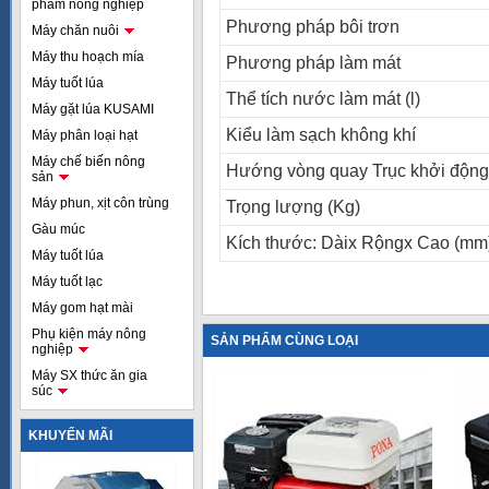
phẩm nông nghiệp
Phương pháp bôi trơn
Máy chăn nuôi
Máy thu hoạch mía
Phương pháp làm mát
Máy tuốt lúa
Thể tích nước làm mát (l)
Máy gặt lúa KUSAMI
Kiểu làm sạch không khí
Máy phân loại hạt
Máy chế biến nông
Hướng vòng quay Trục khởi động
sản
Máy phun, xịt côn trùng
Trọng lượng (Kg)
Gàu múc
Kích thước: Dàix Rộngx Cao (mm
Máy tuốt lúa
Máy tuốt lạc
Máy gom hạt mài
Phụ kiện máy nông
SẢN PHẨM CÙNG LOẠI
nghiệp
Máy SX thức ăn gia
súc
KHUYẾN MÃI