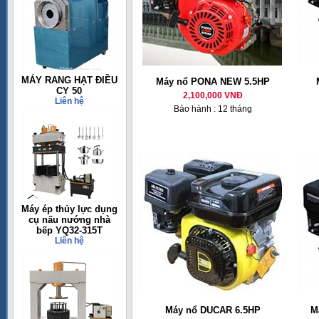
MÁY RANG HẠT ĐIỀU
Máy nổ PONA NEW 5.5HP
CY 50
2,100,000 VNĐ
Liên hệ
Bảo hành : 12 tháng
Máy ép thủy lực dụng
cụ nấu nướng nhà
bếp YQ32-315T
Liên hệ
Máy nổ DUCAR 6.5HP
M