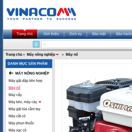
Trang chủ
Giới thiệu
Dịch vụ
Bảo mật
Bảo hành
Trang chủ
»
Máy nông nghiệp
»
Máy nổ
DANH MỤC SẢN PHẨM
MÁY NÔNG NGHIỆP
Máy gặt đập liên hợp
Máy nổ
Máy cấy
Máy kéo, máy cày
Máy gặt lúa cầm tay
Máy cắt cỏ
Máy phun thuốc
Máy xạc cỏ