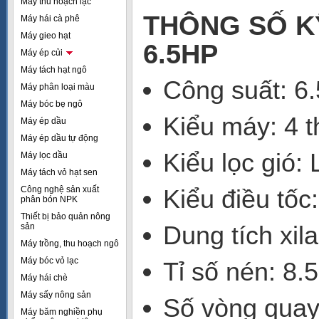
Máy thu hoạch lạc
THÔNG SỐ K
Máy hái cà phê
Máy gieo hạt
6.5HP
Máy ép củi
Máy tách hạt ngô
Công suất: 6
Máy phân loại màu
Máy bóc bẹ ngô
Kiểu máy: 4 t
Máy ép dầu
Máy ép dầu tự động
Kiểu lọc gió: 
Máy lọc dầu
Máy tách vỏ hạt sen
Công nghệ sản xuất
Kiểu điều tốc
phân bón NPK
Thiết bị bảo quản nông
Dung tích xil
sản
Máy trồng, thu hoạch ngô
Máy bóc vỏ lạc
Tỉ số nén: 8.5
Máy hái chè
Máy sấy nông sản
Số vòng quay
Máy băm nghiền phụ