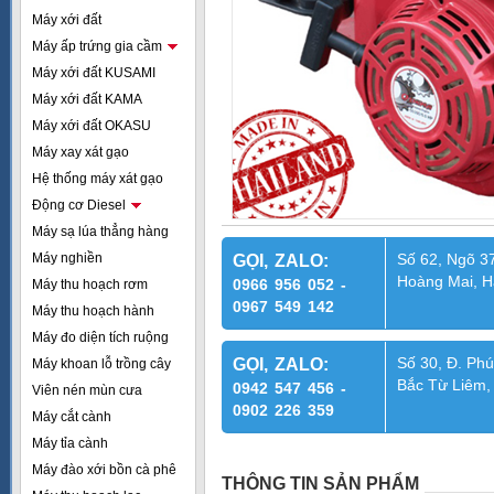
Máy xới đất
Máy ấp trứng gia cầm
Máy xới đất KUSAMI
Máy xới đất KAMA
Máy xới đất OKASU
Máy xay xát gạo
Hệ thống máy xát gạo
Động cơ Diesel
Máy sạ lúa thẳng hàng
Máy nghiền
Số 62, Ngõ 37
GỌI, ZALO:
Hoàng Mai, H
0966 956 052 -
Máy thu hoạch rơm
0967 549 142
Máy thu hoạch hành
Máy đo diện tích ruộng
Số 30, Đ. Phú
GỌI, ZALO:
Máy khoan lỗ trồng cây
Bắc Từ Liêm,
0942 547 456 -
Viên nén mùn cưa
0902 226 359
Máy cắt cành
Máy tỉa cành
Máy đào xới bồn cà phê
THÔNG TIN SẢN PHẨM