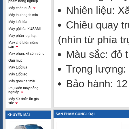
phẩm nông nghiệp
Nhiên liệu: X
Máy chăn nuôi
Máy thu hoạch mía
Chiều quay t
Máy tuốt lúa
Máy gặt lúa KUSAMI
Máy phân loại hạt
(nhìn từ phía t
Máy chế biến nông
sản
Màu sắc: đỏ 
Máy phun, xịt côn trùng
Gàu múc
Trọng lượng:
Máy tuốt lúa
Máy tuốt lạc
Bảo hành: 12
Máy gom hạt mài
Phụ kiện máy nông
nghiệp
Máy SX thức ăn gia
súc
SẢN PHẨM CÙNG LOẠI
KHUYẾN MÃI