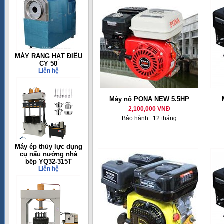
MÁY RANG HẠT ĐIỀU
CY 50
Liên hệ
Máy nổ PONA NEW 5.5HP
2,100,000 VNĐ
Bảo hành : 12 tháng
Máy ép thủy lực dụng
cụ nấu nướng nhà
bếp YQ32-315T
Liên hệ