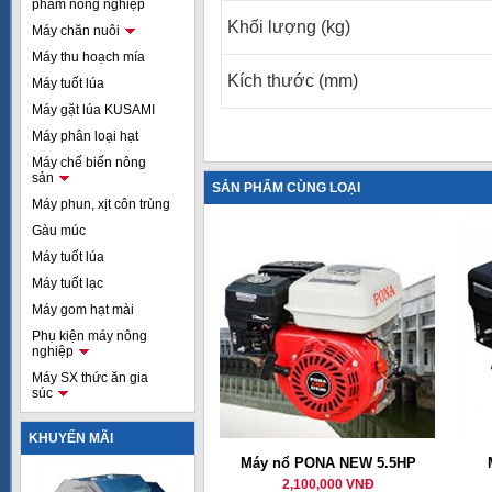
phẩm nông nghiệp
Khối lượng (kg)
Máy chăn nuôi
Máy thu hoạch mía
Kích thước (mm)
Máy tuốt lúa
Máy gặt lúa KUSAMI
Máy phân loại hạt
Máy chế biến nông
sản
SẢN PHẨM CÙNG LOẠI
Máy phun, xịt côn trùng
Gàu múc
Máy tuốt lúa
Máy tuốt lạc
Máy gom hạt mài
Phụ kiện máy nông
nghiệp
Máy SX thức ăn gia
súc
KHUYẾN MÃI
Máy nổ PONA NEW 5.5HP
2,100,000 VNĐ