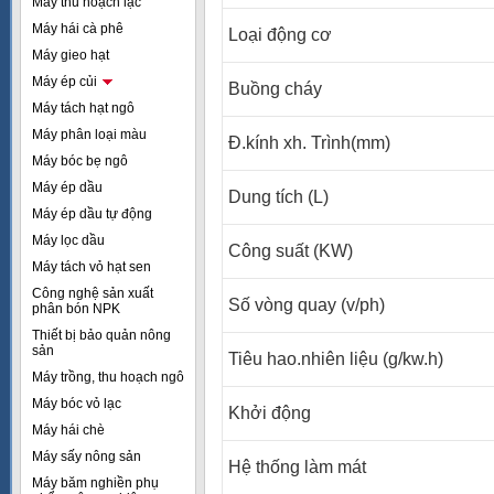
Máy thu hoạch lạc
Máy hái cà phê
Loại động cơ
Máy gieo hạt
Máy ép củi
Buồng cháy
Máy tách hạt ngô
Máy phân loại màu
Đ.kính xh. Trình(mm)
Máy bóc bẹ ngô
Máy ép dầu
Dung tích (L)
Máy ép dầu tự động
Máy lọc dầu
Công suất (KW)
Máy tách vỏ hạt sen
Công nghệ sản xuất
Số vòng quay (v/ph)
phân bón NPK
Thiết bị bảo quản nông
sản
Tiêu hao.nhiên liệu (g/kw.h)
Máy trồng, thu hoạch ngô
Máy bóc vỏ lạc
Khởi động
Máy hái chè
Máy sấy nông sản
Hệ thống làm mát
Máy băm nghiền phụ