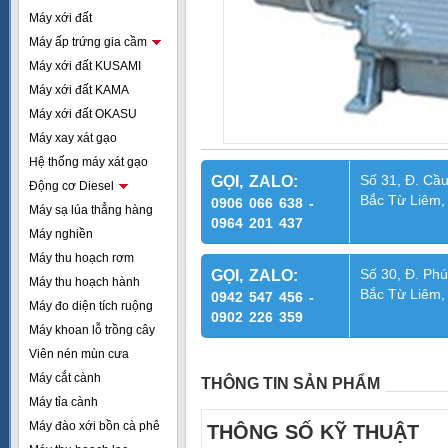
Máy xới đất
Máy ấp trứng gia cầm
Máy xới đất KUSAMI
Máy xới đất KAMA
Máy xới đất OKASU
Máy xay xát gạo
Hệ thống máy xát gạo
Số 31, Đ. Cầu
GỌI, ZALO:
Động cơ Diesel
Bắc Từ Liêm,
0906 066 638 -
Máy sạ lúa thẳng hàng
0964 201 437
Máy nghiền
Máy thu hoạch rơm
Số 30, Đ. Phú
GỌI, ZALO:
Máy thu hoạch hành
Bắc Từ Liêm,
0942 547 456 -
Máy đo diện tích ruộng
0902 226 359
Máy khoan lỗ trồng cây
Viên nén mùn cưa
Máy cắt cành
THÔNG TIN SẢN PHẨM
Máy tỉa cành
Máy đào xới bồn cà phê
THÔNG SỐ KỸ THUẬT