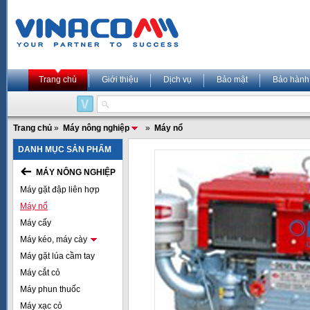
Trang chủ
Giới thiệu
Dịch vụ
Bảo mật
Bảo hành
Trang chủ
»
Máy nông nghiệp
»
Máy nổ
DANH MỤC SẢN PHẨM
MÁY NÔNG NGHIỆP
Máy gặt đập liên hợp
Máy nổ
Máy cấy
Máy kéo, máy cày
Máy gặt lúa cầm tay
Máy cắt cỏ
Máy phun thuốc
Máy xạc cỏ