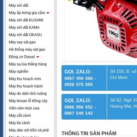
Máy xới đất
Máy ấp trứng gia cầm
Máy xới đất KUSAMI
Máy xới đất KAMA
Máy xới đất OKASU
Máy xay xát gạo
Hệ thống máy xát gạo
Động cơ Diesel
Máy sạ lúa thẳng hàng
Số 150, Đ. số
GỌI, ZALO:
Máy nghiền
Chí Minh
0967 458 568 -
Máy thu hoạch rơm
0926 575 555
Máy thu hoạch hành
Máy đo diện tích ruộng
Số 62, Ngõ 37
GỌI, ZALO:
Máy khoan lỗ trồng cây
Hoàng Mai, H
0966 956 052 -
Viên nén mùn cưa
0967 549 142
Máy cắt cành
Máy tỉa cành
Máy đào xới bồn cà phê
THÔNG TIN SẢN PHẨM