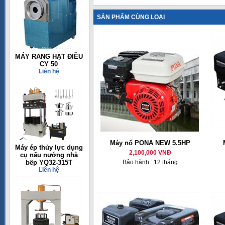
SẢN PHẨM CÙNG LOẠI
MÁY RANG HẠT ĐIỀU
CY 50
Liên hệ
Máy nổ PONA NEW 5.5HP
Máy ép thủy lực dụng
2,100,000 VNĐ
cụ nấu nướng nhà
bếp YQ32-315T
Bảo hành : 12 tháng
Liên hệ