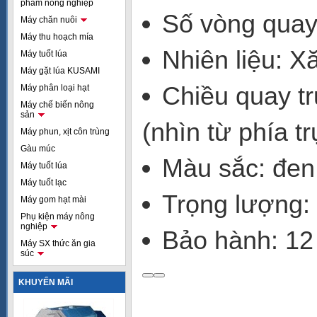
phẩm nông nghiệp
Số vòng quay
Máy chăn nuôi
Máy thu hoạch mía
Nhiên liệu: X
Máy tuốt lúa
Máy gặt lúa KUSAMI
Chiều quay t
Máy phân loại hạt
Máy chế biến nông
sản
(nhìn từ phía t
Máy phun, xịt côn trùng
Gàu múc
Màu sắc: đen
Máy tuốt lúa
Máy tuốt lạc
Trọng lượng:
Máy gom hạt mài
Phụ kiện máy nông
nghiệp
Bảo hành: 12
Máy SX thức ăn gia
súc
KHUYẾN MÃI