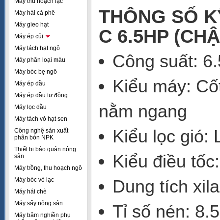
Máy thu hoạch lạc
THÔNG SỐ K
Máy hái cà phê
Máy gieo hạt
C 6.5HP (CH
Máy ép củi
Máy tách hạt ngô
Công suất: 6
Máy phân loại màu
Máy bóc bẹ ngô
Kiểu máy: Cốt
Máy ép dầu
Máy ép dầu tự động
nằm ngang
Máy lọc dầu
Máy tách vỏ hạt sen
Kiểu lọc gió: 
Công nghệ sản xuất
phân bón NPK
Thiết bị bảo quản nông
Kiểu điều tốc
sản
Máy trồng, thu hoạch ngô
Máy bóc vỏ lạc
Dung tích xil
Máy hái chè
Máy sấy nông sản
Tỉ số nén: 8.5
Máy băm nghiền phụ