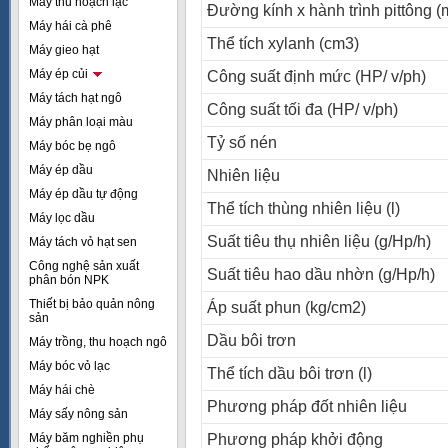
Máy thu hoạch lạc
Ðường kính x hành trình pittông 
Máy hái cà phê
Thể tích xylanh (cm3)
Máy gieo hạt
Máy ép củi
Công suất định mức (HP/ v/ph)
Máy tách hạt ngô
Công suất tối đa (HP/ v/ph)
Máy phân loại màu
Tỷ số nén
Máy bóc bẹ ngô
Máy ép dầu
Nhiên liệu
Máy ép dầu tự động
Thể tích thùng nhiên liệu (l)
Máy lọc dầu
Suất tiêu thụ nhiên liệu (g/Hp/h)
Máy tách vỏ hạt sen
Công nghệ sản xuất
Suất tiêu hao dầu nhờn (g/Hp/h)
phân bón NPK
Thiết bị bảo quản nông
Áp suất phun (kg/cm2)
sản
Dầu bôi trơn
Máy trồng, thu hoạch ngô
Máy bóc vỏ lạc
Thể tích dầu bôi trơn (l)
Máy hái chè
Phương pháp đốt nhiên liệu
Máy sấy nông sản
Máy băm nghiền phụ
Phương pháp khởi động