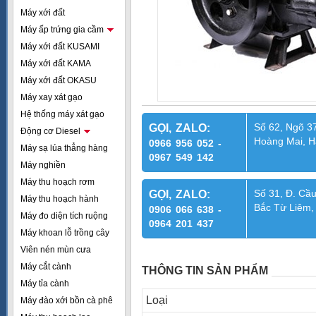
Máy xới đất
Máy ấp trứng gia cầm
Máy xới đất KUSAMI
Máy xới đất KAMA
Máy xới đất OKASU
Máy xay xát gạo
Hệ thống máy xát gạo
Số 62, Ngõ 37
GỌI, ZALO:
Động cơ Diesel
Hoàng Mai, H
0966 956 052 -
Máy sạ lúa thẳng hàng
0967 549 142
Máy nghiền
Máy thu hoạch rơm
Số 31, Đ. Cầu
GỌI, ZALO:
Máy thu hoạch hành
Bắc Từ Liêm,
0906 066 638 -
Máy đo diện tích ruộng
0964 201 437
Máy khoan lỗ trồng cây
Viên nén mùn cưa
Máy cắt cành
THÔNG TIN SẢN PHẨM
Máy tỉa cành
Loại
Máy đào xới bồn cà phê