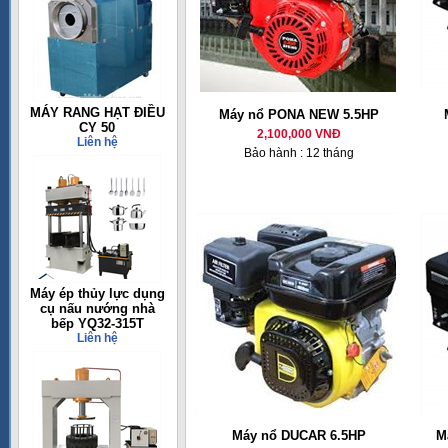
MÁY RANG HẠT ĐIỀU
Máy nổ PONA NEW 5.5HP
CY 50
2,100,000 VNĐ
Liên hệ
Bảo hành : 12 tháng
Máy ép thủy lực dụng
cụ nấu nướng nhà
bếp YQ32-315T
Liên hệ
Máy nổ DUCAR 6.5HP
M