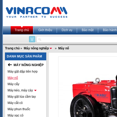
Trang chủ
Giới thiệu
Dịch vụ
Bảo mật
Bảo hành
Trang chủ
»
Máy nông nghiệp
»
Máy nổ
DANH MỤC SẢN PHẨM
MÁY NÔNG NGHIỆP
Máy gặt đập liên hợp
Máy nổ
Máy cấy
Máy kéo, máy cày
Máy gặt lúa cầm tay
Máy cắt cỏ
Máy phun thuốc
Máy xạc cỏ