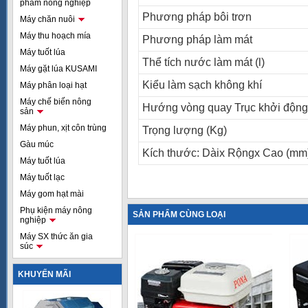
phẩm nông nghiệp
Phương pháp bôi trơn
Máy chăn nuôi
Máy thu hoạch mía
Phương pháp làm mát
Máy tuốt lúa
Thể tích nước làm mát (l)
Máy gặt lúa KUSAMI
Kiểu làm sạch không khí
Máy phân loại hạt
Máy chế biến nông
Hướng vòng quay Trục khởi động
sản
Máy phun, xịt côn trùng
Trọng lượng (Kg)
Gàu múc
Kích thước: Dàix Rộngx Cao (mm
Máy tuốt lúa
Máy tuốt lạc
Máy gom hạt mài
Phụ kiện máy nông
SẢN PHẨM CÙNG LOẠI
nghiệp
Máy SX thức ăn gia
súc
KHUYẾN MÃI