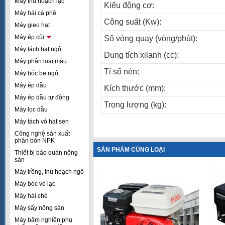
Máy thu hoạch lạc
Kiểu động cơ:
Máy hái cà phê
Công suất (Kw):
Máy gieo hạt
Máy ép củi
Số vòng quay (vòng/phút):
Máy tách hạt ngô
Dung tích xilanh (cc):
Máy phân loại màu
Tỉ số nén:
Máy bóc bẹ ngô
Máy ép dầu
Kích thước (mm):
Máy ép dầu tự động
Trọng lượng (kg):
Máy lọc dầu
Máy tách vỏ hạt sen
Công nghệ sản xuất
phân bón NPK
SẢN PHẨM CÙNG LOẠI
Thiết bị bảo quản nông
sản
Máy trồng, thu hoạch ngô
Máy bóc vỏ lạc
Máy hái chè
Máy sấy nông sản
Máy băm nghiền phụ