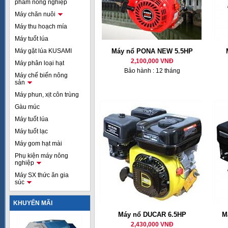
phẩm nông nghiệp
Máy chăn nuôi
Máy thu hoạch mía
Máy tuốt lúa
Máy gặt lúa KUSAMI
Máy nổ PONA NEW 5.5HP
2,100,000 VNĐ
Máy phân loại hạt
Bảo hành : 12 tháng
Máy chế biến nông
sản
Máy phun, xịt côn trùng
Gàu múc
Máy tuốt lúa
Máy tuốt lạc
Máy gom hạt mài
Phụ kiện máy nông
nghiệp
Máy SX thức ăn gia
súc
KHUYẾN MÃI
Máy nổ DUCAR 6.5HP
M
2,430,000 VNĐ