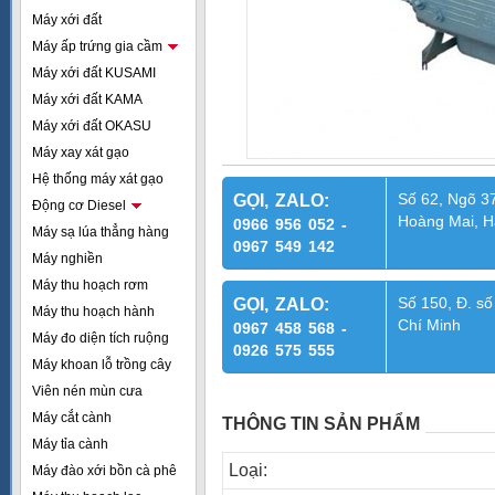
Máy xới đất
Máy ấp trứng gia cầm
Máy xới đất KUSAMI
Máy xới đất KAMA
Máy xới đất OKASU
Máy xay xát gạo
Hệ thống máy xát gạo
Số 62, Ngõ 37
GỌI, ZALO:
Động cơ Diesel
Hoàng Mai, H
0966 956 052 -
Máy sạ lúa thẳng hàng
0967 549 142
Máy nghiền
Máy thu hoạch rơm
Số 150, Đ. số
GỌI, ZALO:
Máy thu hoạch hành
Chí Minh
0967 458 568 -
Máy đo diện tích ruộng
0926 575 555
Máy khoan lỗ trồng cây
Viên nén mùn cưa
Máy cắt cành
THÔNG TIN SẢN PHẨM
Máy tỉa cành
Loại:
Máy đào xới bồn cà phê