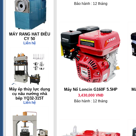
Bảo hành : 12 tháng
MÁY RANG HẠT ĐIỀU
CY 50
Liên hệ
Máy ép thủy lực dụng
Máy Nổ Loncin G160F 5.5HP
Má
cụ nấu nướng nhà
3,430,000 VNĐ
bếp YQ32-315T
Bảo hành : 12 tháng
Liên hệ