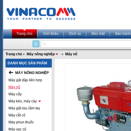
Trang chủ
Giới thiệu
Dịch vụ
Bảo mật
Bảo hành
Trang chủ
»
Máy nông nghiệp
»
Máy nổ
DANH MỤC SẢN PHẨM
MÁY NÔNG NGHIỆP
Máy gặt đập liên hợp
Máy nổ
Máy cấy
Máy kéo, máy cày
Máy gặt lúa cầm tay
Máy cắt cỏ
Máy phun thuốc
Máy xạc cỏ