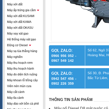
Máy xới đất
Máy ấp trứng gia cầm
Máy xới đất KUSAMI
Máy xới đất KAMA
Máy xới đất OKASU
Máy xay xát gạo
Hệ thống máy xát gạo
Động cơ Diesel
Số 62, Ngõ 37
GỌI, ZALO:
Máy sạ lúa thẳng hàng
Hoàng Mai, H
0966 956 052 -
Máy nghiền
0967 549 142
Máy thu hoạch rơm
Máy thu hoạch hành
Số 30, Đ. Phú
GỌI, ZALO:
Máy đo diện tích ruộng
Bắc Từ Liêm,
0942 547 456 -
Máy khoan lỗ trồng cây
0902 226 359
Viên nén mùn cưa
Máy cắt cành
Máy tỉa cành
THÔNG TIN SẢN PHẨM
Máy đào xới bồn cà phê
Máy nổ Diesel D8 mát nước có