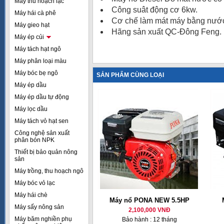
Máy thu hoạch lạc
Công suât động cơ 6kw.
Máy hái cà phê
Cơ chế làm mát máy bằng nướ
Máy gieo hạt
Hãng sản xuất QC-Đông Feng.
Máy ép củi
Máy tách hạt ngô
Máy phân loại màu
Máy bóc bẹ ngô
SẢN PHẨM CÙNG LOẠI
Máy ép dầu
Máy ép dầu tự động
Máy lọc dầu
Máy tách vỏ hạt sen
Công nghệ sản xuất
phân bón NPK
Thiết bị bảo quản nông
sản
Máy trồng, thu hoạch ngô
Máy bóc vỏ lạc
Máy hái chè
Máy nổ PONA NEW 5.5HP
Máy sấy nông sản
2,100,000 VNĐ
Máy băm nghiền phụ
Bảo hành : 12 tháng