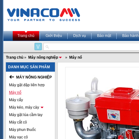
Trang chủ
Giới thiệu
Dịch vụ
Bảo mật
Bảo hành
Trang chủ
»
Máy nông nghiệp
»
Máy nổ
DANH MỤC SẢN PHẨM
MÁY NÔNG NGHIỆP
Máy gặt đập liên hợp
Máy nổ
Máy cấy
Máy kéo, máy cày
Máy gặt lúa cầm tay
Máy cắt cỏ
Máy phun thuốc
Máy xạc cỏ