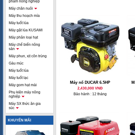
phẩm nông nghiệp
Máy chăn nuôi
Máy thu hoạch mía
Máy tuốt lúa
Máy gặt lúa KUSAMI
Máy phân loại hạt
Máy chế biến nông
sản
Máy phun, xịt côn trùng
Gàu múc
Máy tuốt lúa
Máy tuốt lạc
Máy nổ DUCAR 6.5HP
M
Máy gom hạt mài
2,430,000 VNĐ
Phụ kiện máy nông
Bảo hành : 12 tháng
nghiệp
Máy SX thức ăn gia
súc
KHUYẾN MÃI