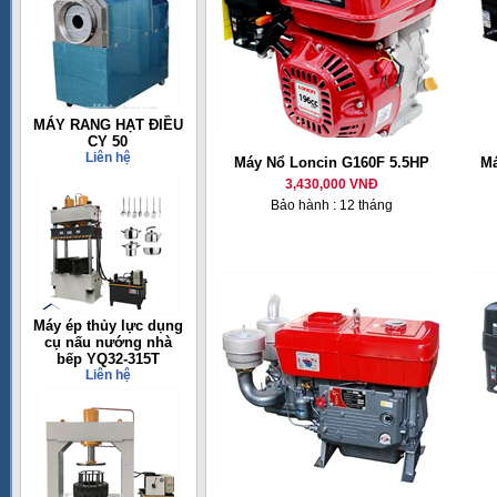
MÁY RANG HẠT ĐIỀU
CY 50
Liên hệ
Máy Nổ Loncin G160F 5.5HP
Má
3,430,000 VNĐ
Bảo hành : 12 tháng
Máy ép thủy lực dụng
cụ nấu nướng nhà
bếp YQ32-315T
Liên hệ