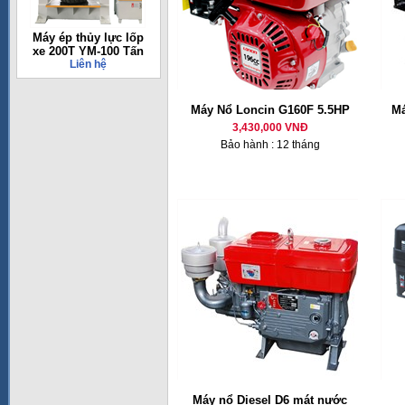
Máy ép thủy lực lốp
xe 200T YM-100 Tấn
Liên hệ
Máy Nổ Loncin G160F 5.5HP
Má
3,430,000 VNĐ
Bảo hành : 12 tháng
Máy nổ Diesel D6 mát nước