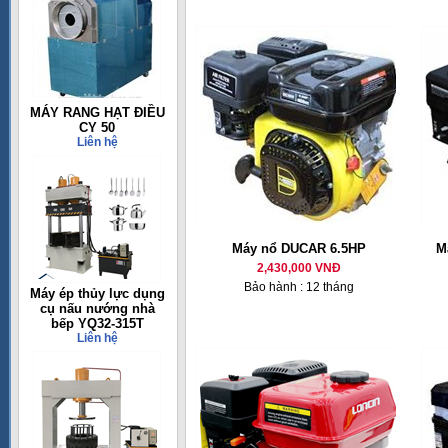
MÁY RANG HẠT ĐIỀU
CY 50
Liên hệ
Máy nổ DUCAR 6.5HP
M
2,430,000 VNĐ
Bảo hành : 12 tháng
Máy ép thủy lực dụng
cụ nấu nướng nhà
bếp YQ32-315T
Liên hệ