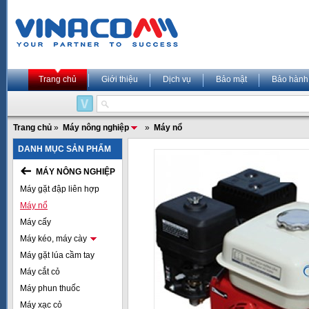
Trang chủ
Giới thiệu
Dịch vụ
Bảo mật
Bảo hành
Trang chủ
»
Máy nông nghiệp
»
Máy nổ
DANH MỤC SẢN PHẨM
MÁY NÔNG NGHIỆP
Máy gặt đập liên hợp
Máy nổ
Máy cấy
Máy kéo, máy cày
Máy gặt lúa cầm tay
Máy cắt cỏ
Máy phun thuốc
Máy xạc cỏ