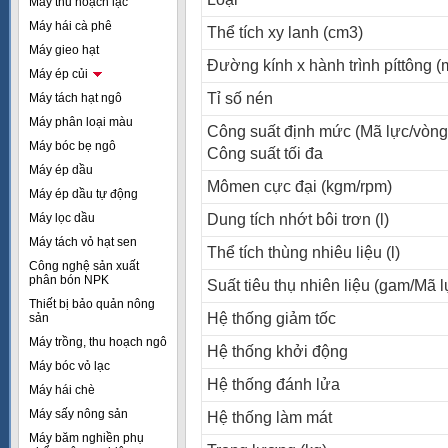
Máy thu hoạch lạc
Máy hái cà phê
Thể tích xy lanh (cm3)
Máy gieo hạt
Đường kính x hành trình píttông 
Máy ép củi
Tỉ số nén
Máy tách hạt ngô
Máy phân loại màu
Công suất định mức (Mã lực/vòng
Máy bóc bẹ ngô
Công suất tối đa
Máy ép dầu
Mômen cực đại (kgm/rpm)
Máy ép dầu tự động
Máy lọc dầu
Dung tích nhớt bôi trơn (l)
Máy tách vỏ hạt sen
Thể tích thùng nhiêu liệu (l)
Công nghệ sản xuất
phân bón NPK
Suất tiêu thụ nhiên liệu (gam/Mã l
Thiết bị bảo quản nông
Hệ thống giảm tốc
sản
Máy trồng, thu hoạch ngô
Hệ thống khởi động
Máy bóc vỏ lạc
Hệ thống đánh lửa
Máy hái chè
Máy sấy nông sản
Hệ thống làm mát
Máy băm nghiền phụ