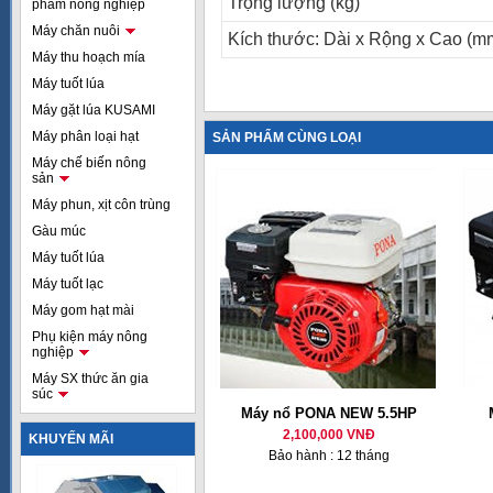
Trọng lượng (kg)
phẩm nông nghiệp
Máy chăn nuôi
Kích thước: Dài x Rộng x Cao (m
Máy thu hoạch mía
Máy tuốt lúa
Máy gặt lúa KUSAMI
Máy phân loại hạt
SẢN PHẨM CÙNG LOẠI
Máy chế biến nông
sản
Máy phun, xịt côn trùng
Gàu múc
Máy tuốt lúa
Máy tuốt lạc
Máy gom hạt mài
Phụ kiện máy nông
nghiệp
Máy SX thức ăn gia
súc
Máy nổ PONA NEW 5.5HP
2,100,000 VNĐ
KHUYẾN MÃI
Bảo hành : 12 tháng