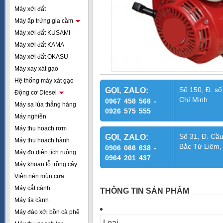
Máy xới đất
Máy ấp trứng gia cầm
Máy xới đất KUSAMI
Máy xới đất KAMA
Máy xới đất OKASU
Máy xay xát gạo
Hệ thống máy xát gạo
Số 150, Đ. số
GỌI, ZALO:
Động cơ Diesel
Chí Minh
0967 458 568 -
Máy sạ lúa thẳng hàng
0926 575 555
Máy nghiền
Máy thu hoạch rơm
Số 31, Đ. Cầu
GỌI, ZALO:
Máy thu hoạch hành
Bắc Từ Liêm,
0906 066 638 -
Máy đo diện tích ruộng
0964 201 437
Máy khoan lỗ trồng cây
Viên nén mùn cưa
Máy cắt cành
THÔNG TIN SẢN PHẨM
Máy tỉa cành
Máy đào xới bồn cà phê
Loại