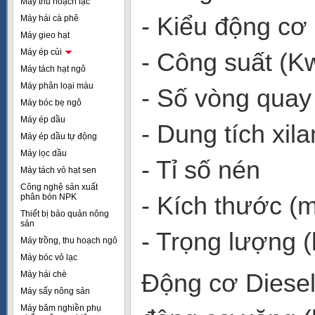
Máy thu hoạch lạc
- Kiểu động cơ 
Máy hái cà phê
Máy gieo hạt
Máy ép củi
- Công suất (Kw
Máy tách hạt ngô
Máy phân loại màu
- Số vòng quay
Máy bóc bẹ ngô
Máy ép dầu
- Dung tích xila
Máy ép dầu tự động
Máy lọc dầu
- Tỉ số nén
Máy tách vỏ hạt sen
Công nghệ sản xuất
- Kích thước (
phân bón NPK
Thiết bị bảo quản nông
sản
- Trọng lượng (
Máy trồng, thu hoạch ngô
Máy bóc vỏ lạc
Động cơ Diesel 
Máy hái chè
Máy sấy nông sản
Máy băm nghiền phụ