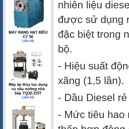
nhiên liệu dies
được sử dụng r
đặc biệt trong 
MÁY RANG HẠT ĐIỀU
CY 50
Liên hệ
bộ.
- Hiệu suất độ
xăng (1,5 lần).
Máy ép thủy lực dụng
cụ nấu nướng nhà
bếp YQ32-315T
- Dầu Diesel rẻ
Liên hệ
- Mức tiêu hao 