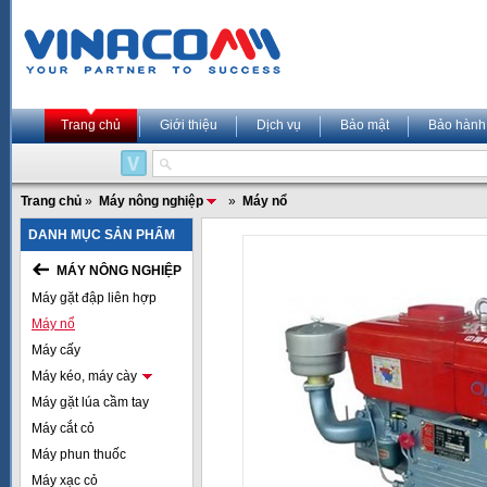
Trang chủ
Giới thiệu
Dịch vụ
Bảo mật
Bảo hành
Trang chủ
»
Máy nông nghiệp
»
Máy nổ
DANH MỤC SẢN PHẨM
MÁY NÔNG NGHIỆP
Máy gặt đập liên hợp
Máy nổ
Máy cấy
Máy kéo, máy cày
Máy gặt lúa cầm tay
Máy cắt cỏ
Máy phun thuốc
Máy xạc cỏ