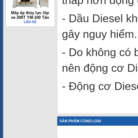
thấp hơn động 
Máy ép thủy lực lốp
- Dầu Diesel k
xe 200T YM-100 Tấn
Liên hệ
gây nguy hiểm.
- Do không có 
nên động cơ Di
- Động cơ Diese
SẢN PHẨM CÙNG LOẠI