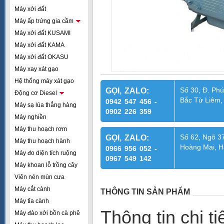
Máy xới đất
Máy ấp trứng gia cầm
Máy xới đất KUSAMI
Máy xới đất KAMA
Máy xới đất OKASU
Máy xay xát gạo
Hệ thống máy xát gạo
Số 30, Đ. Phú
GỌI, ZALO:
Động cơ Diesel
Bắc Từ Liêm,
0942 547 456 -
Máy sạ lúa thẳng hàng
0902 226 359
Máy nghiền
Máy thu hoạch rơm
Số 62, Ngõ 37
GỌI, ZALO:
Máy thu hoạch hành
Hoàng Mai, H
0966 956 052 -
Máy đo diện tích ruộng
0967 549 142
Máy khoan lỗ trồng cây
Viên nén mùn cưa
Máy cắt cành
THÔNG TIN SẢN PHẨM
Máy tỉa cành
Thông tin chi t
Máy đào xới bồn cà phê