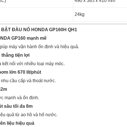
xC)
490 x 385 x 410 mm
24kg
I BẬT ĐẦU NỔ HONDA GP160H QH1
ONDA GP160 mạnh mẽ
iúp máy vận hành ổn định và hiệu quả.
 thẳng tiện lợi
 kết nối với nhiều loại máy móc.
ơm lớn 670 lít/phút
nhu cầu cấp và thoát nước.
 32m
c mạnh và ổn định.
út sâu tối đa 8m
ệu quả từ ao hồ và hố nước.
iên liệu hiệu quả