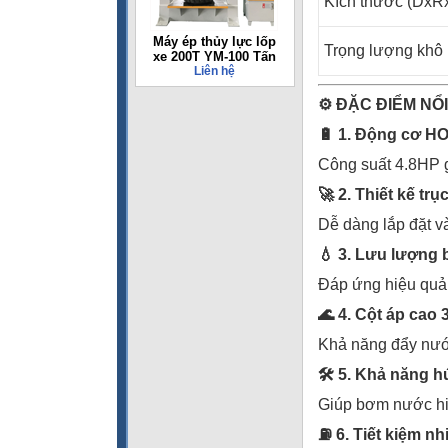
Kích thước (DxR
Máy ép thủy lực lốp
Trọng lượng khô
xe 200T YM-100 Tấn
Liên hệ
⚙️
ĐẶC ĐIỂM NỔ
🔋
1. Động cơ H
Công suất 4.8HP g
🚀
2. Thiết kế trục
Dễ dàng lắp đặt và
💧
3. Lưu lượng b
Đáp ứng hiệu quả 
🌊
4. Cột áp cao
Khả năng đẩy nướ
🛠
️ 5. Khả năng h
Giúp bơm nước hi
⛽
6. Tiết kiệm nh