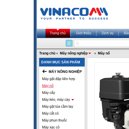
Trang chủ
Giới thiệu
Dịch vụ
Bả
Trang chủ
»
Máy nông nghiệp
»
Máy nổ
DANH MỤC SẢN PHẨM
MÁY NÔNG NGHIỆP
Máy gặt đập liên hợp
Máy nổ
Máy cấy
Máy kéo, máy cày
Máy gặt lúa cầm tay
Máy cắt cỏ
Máy phun thuốc
Máy xạc cỏ