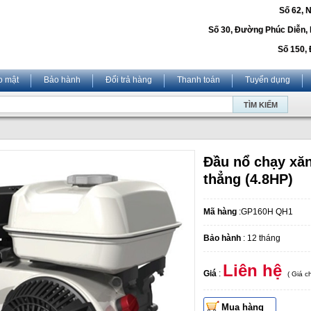
Số 62, 
Số 30, Đường Phúc Diễn,
Số 150, 
o mật
Bảo hành
Đổi trả hàng
Thanh toán
Tuyển dụng
Đầu nổ chạy xă
thẳng (4.8HP)
Mã hàng
:GP160H QH1
Bảo hành
: 12 tháng
Liên hệ
Giá
:
( Giá 
Mua hàng