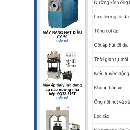
Đường kính ống 
Lưu lượng tối đa
Tổng cột áp
MÁY RANG HẠT ĐIỀU
CY 50
Liên hệ
Cột áp hút tối đa
Thời gian tự mồi
Kiểu truyền động
Máy ép thủy lực dụng
Khung bảo vệ
cụ nấu nướng nhà
bếp YQ32-315T
Liên hệ
Ống nối hút và xả
Lọc rác