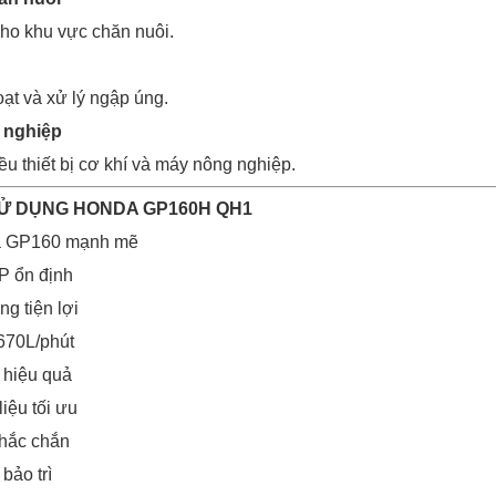
ho khu vực chăn nuôi.
t và xử lý ngập úng.
 nghiệp
u thiết bị cơ khí và máy nông nghiệp.
SỬ DỤNG HONDA GP160H QH1
a GP160 mạnh mẽ
P ổn định
ng tiện lợi
670L/phút
 hiệu quả
liệu tối ưu
hắc chắn
bảo trì