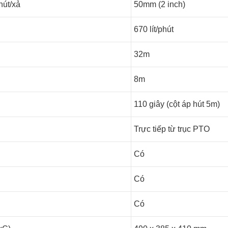
hút/xả
50mm (2 inch)
670 lít/phút
32m
8m
110 giây (cột áp hút 5m)
Trực tiếp từ trục PTO
Có
Có
Có