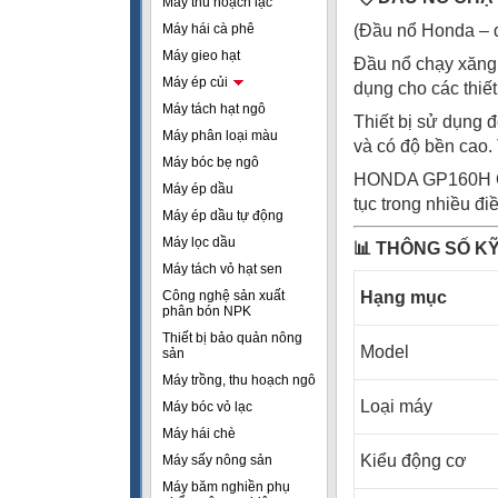
Máy thu hoạch lạc
Máy hái cà phê
(Đầu nổ Honda – đ
Máy gieo hạt
Đầu nổ chạy xăng
Máy ép củi
dụng cho các thiế
Máy tách hạt ngô
Thiết bị sử dụng 
Máy phân loại màu
và có độ bền cao. 
Máy bóc bẹ ngô
HONDA GP160H QH1
Máy ép dầu
tục trong nhiều đi
Máy ép dầu tự động
Máy lọc dầu
📊
THÔNG SỐ KỸ
Máy tách vỏ hạt sen
Công nghệ sản xuất
Hạng mục
phân bón NPK
Thiết bị bảo quản nông
Model
sản
Máy trồng, thu hoạch ngô
Loại máy
Máy bóc vỏ lạc
Máy hái chè
Kiểu động cơ
Máy sấy nông sản
Máy băm nghiền phụ