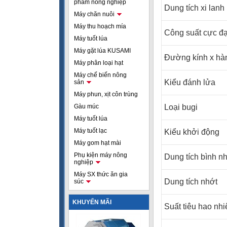
phẩm nông nghiệp
Dung tích xi lanh
Máy chăn nuôi
Máy thu hoạch mía
Công suất cực đạ
Máy tuốt lúa
Máy gặt lúa KUSAMI
Đường kính x hàn
Máy phân loại hạt
Máy chế biến nông
Kiểu đánh lửa
sản
Máy phun, xịt côn trùng
Gàu múc
Loại bugi
Máy tuốt lúa
Máy tuốt lạc
Kiểu khởi động
Máy gom hạt mài
Phụ kiện máy nông
Dung tích bình nh
nghiệp
Máy SX thức ăn gia
Dung tích nhớt
súc
KHUYẾN MÃI
Suất tiêu hao nhi