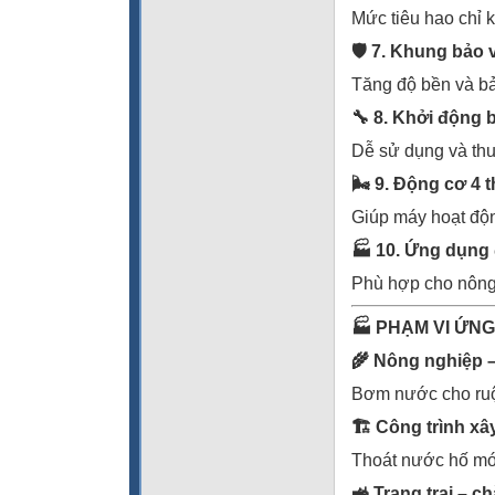
Mức tiêu hao chỉ k
🛡
️ 7. Khung bảo
Tăng độ bền và bả
🔧
8. Khởi động b
Dễ sử dụng và thu
🌬
️ 9. Động cơ 4 t
Giúp máy hoạt độn
🏭
10. Ứng dụng
Phù hợp cho nông 
🏭
PHẠM VI ỨN
🌾
Nông nghiệp – 
Bơm nước cho ruộ
🏗
️ Công trình x
Thoát nước hố mó
🚜
Trang trại – c