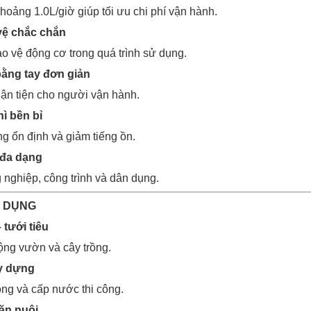
hoảng 1.0L/giờ giúp tối ưu chi phí vận hành.
 vệ chắc chắn
o vệ động cơ trong quá trình sử dụng.
ằng tay đơn giản
ận tiện cho người vận hành.
hì bền bỉ
g ổn định và giảm tiếng ồn.
 đa dạng
nghiệp, công trình và dân dụng.
G DỤNG
tưới tiêu
ng vườn và cây trồng.
ây dựng
ng và cấp nước thi công.
hăn nuôi