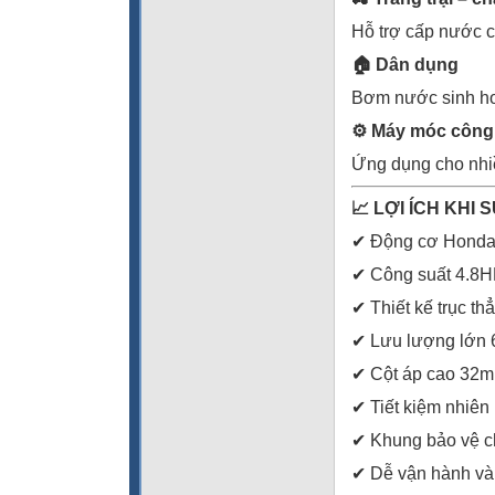
Hỗ trợ cấp nước c
🏠
Dân dụng
Bơm nước sinh hoạ
⚙️
Máy móc công
Ứng dụng cho nhiề
📈
LỢI ÍCH KHI 
✔ Động cơ Hond
✔ Công suất 4.8H
✔ Thiết kế trục thẳ
✔ Lưu lượng lớn 
✔ Cột áp cao 32m
✔ Tiết kiệm nhiên 
✔ Khung bảo vệ c
✔ Dễ vận hành và 