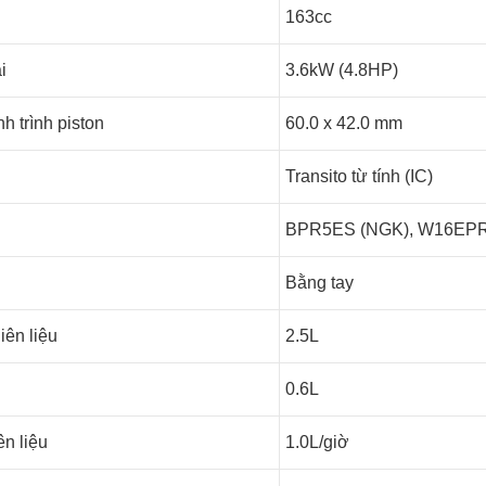
163cc
i
3.6kW (4.8HP)
h trình piston
60.0 x 42.0 mm
Transito từ tính (IC)
BPR5ES (NGK), W16EP
Bằng tay
iên liệu
2.5L
0.6L
ên liệu
1.0L/giờ