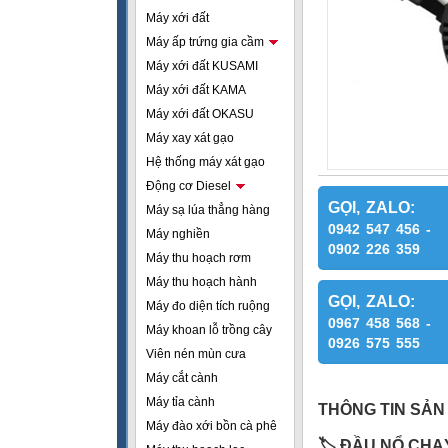
Máy xới đất
Máy ấp trứng gia cầm
Máy xới đất KUSAMI
Máy xới đất KAMA
Máy xới đất OKASU
Máy xay xát gạo
Hệ thống máy xát gạo
Động cơ Diesel
GỌI, ZALO:
Máy sạ lúa thẳng hàng
0942 547 456 -
Máy nghiền
0902 226 359
Máy thu hoạch rơm
Máy thu hoạch hành
GỌI, ZALO:
Máy đo diện tích ruộng
0967 458 568 -
Máy khoan lỗ trồng cây
0926 575 555
Viên nén mùn cưa
Máy cắt cành
Máy tỉa cành
THÔNG TIN SẢN
Máy đào xới bồn cà phê
🏷
️ ĐẦU NỔ CH