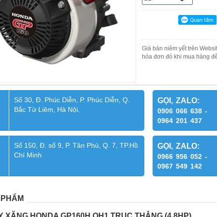
Giá bán niêm yết trên Websit
hóa đơn đỏ khi mua hàng để
Số 30, Đ. Phúc Diễn, P. Phúc Diễn, Q.
GỌI, ZALO:
Bắc Từ Liêm, Hà Nội.
0906 066 638 -
0964 201 437
Số 150, Đ. số 9, P. Tân Phú, Q. 7, TP.Hồ
GỌI, ZALO:
Chí Minh
0966 956 052 -
0967 549 142
 PHẨM
ẠY XĂNG HONDA GP160H QH1 TRỤC THẲNG (4.8HP)