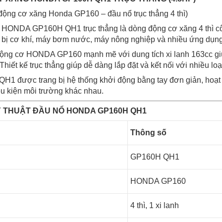
ộng cơ xăng Honda GP160 – đầu nổ trục thẳng 4 thì)
 HONDA GP160H QH1 trục thẳng là dòng động cơ xăng 4 thì cô
t bị cơ khí, máy bơm nước, máy nông nghiệp và nhiều ứng dụn
động cơ HONDA GP160 mạnh mẽ với dung tích xi lanh 163cc giúp
Thiết kế trục thẳng giúp dễ dàng lắp đặt và kết nối với nhiều l
 được trang bị hệ thống khởi động bằng tay đơn giản, hoạt 
ều kiện môi trường khác nhau.
 THUẬT ĐẦU NỔ HONDA GP160H QH1
Thông số
GP160H QH1
HONDA GP160
4 thì, 1 xi lanh