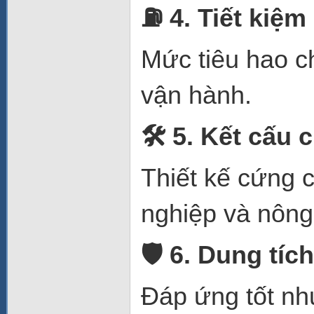
⛽
4. Tiết kiệm
Mức tiêu hao ch
vận hành.
🛠
️ 5. Kết cấu
Thiết kế cứng 
nghiệp và nông
🛡
️ 6. Dung tí
Đáp ứng tốt nh