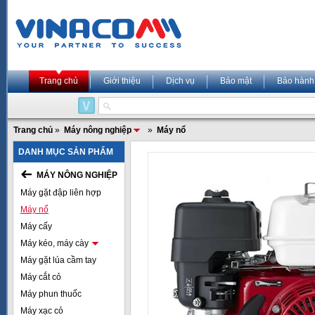
Trang chủ
Giới thiệu
Dịch vụ
Bảo mật
Bảo hành
Trang chủ
»
Máy nông nghiệp
»
Máy nổ
DANH MỤC SẢN PHẨM
MÁY NÔNG NGHIỆP
Máy gặt đập liên hợp
Máy nổ
Máy cấy
Máy kéo, máy cày
Máy gặt lúa cầm tay
Máy cắt cỏ
Máy phun thuốc
Máy xạc cỏ