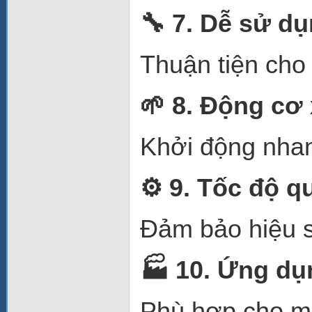
🔧
7. Dễ sử dụn
Thuận tiện cho
🌱
8. Động cơ 
Khởi động nhan
⚙️
9. Tốc độ q
Đảm bảo hiệu su
🏭
10. Ứng dụ
Phù hợp cho m