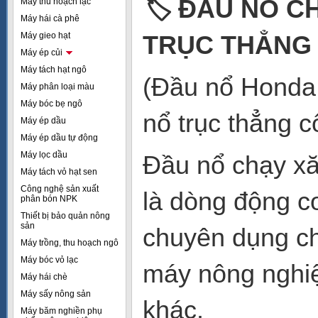
🏷
️ ĐẦU NỔ 
Máy thu hoạch lạc
Máy hái cà phê
Máy gieo hạt
TRỤC THẲNG 
Máy ép củi
Máy tách hạt ngô
(Đầu nổ Honda
Máy phân loại màu
Máy bóc bẹ ngô
nổ trục thẳng c
Máy ép dầu
Máy ép dầu tự động
Máy lọc dầu
Đầu nổ chạy x
Máy tách vỏ hạt sen
Công nghệ sản xuất
là dòng động c
phân bón NPK
Thiết bị bảo quản nông
sản
chuyên dụng ch
Máy trồng, thu hoạch ngô
Máy bóc vỏ lạc
máy nông nghiệ
Máy hái chè
Máy sấy nông sản
khác.
Máy băm nghiền phụ