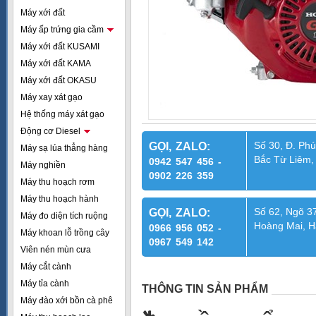
Máy xới đất
Máy ấp trứng gia cầm
Máy xới đất KUSAMI
Máy xới đất KAMA
Máy xới đất OKASU
Máy xay xát gạo
Hệ thống máy xát gạo
Động cơ Diesel
Số 30, Đ. Phú
GỌI, ZALO:
Máy sạ lúa thẳng hàng
Bắc Từ Liêm,
0942 547 456 -
Máy nghiền
0902 226 359
Máy thu hoạch rơm
Máy thu hoạch hành
Số 62, Ngõ 37
GỌI, ZALO:
Máy đo diện tích ruộng
Hoàng Mai, H
0966 956 052 -
Máy khoan lỗ trồng cây
0967 549 142
Viên nén mùn cưa
Máy cắt cành
Máy tỉa cành
THÔNG TIN SẢN PHẨM
Máy đào xới bồn cà phê