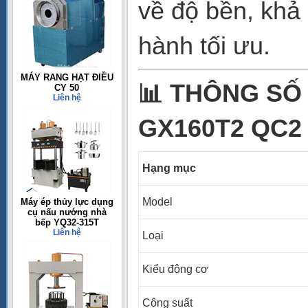
về độ bền, khả 
hành tối ưu.
MÁY RANG HẠT ĐIỀU
📊
THÔNG SỐ 
CY 50
Liên hệ
GX160T2 QC2
Hạng mục
Model
Máy ép thủy lực dụng
cụ nấu nướng nhà
bếp YQ32-315T
Liên hệ
Loại
Kiểu động cơ
Công suất