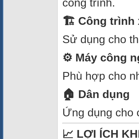
công trình.
🏗
️ Công trìn
Sử dụng cho thi
⚙️
Máy công n
Phù hợp cho nh
🏠
Dân dụng
Ứng dụng cho c
📈
LỢI ÍCH K