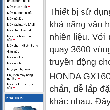
phẩm nông nghiệp
Máy chăn nuôi
Thiết bị sử dụ
Máy thu hoạch mía
Máy tuốt lúa
khả năng vận h
Máy gặt lúa KUSAMI
Máy phân loại hạt
nhiên liệu. Với
Máy chế biến nông
sản
Máy phun, xịt côn trùng
quay 3600 vòng
Gàu múc
Máy tuốt lúa
truyền động ch
Máy tuốt lạc
Máy gom hạt mài
HONDA GX160T2
Phụ kiện máy nông
nghiệp
Máy SX thức ăn gia
chắn, dễ lắp đặ
súc
KHUYẾN MÃI
khác nhau. Đây