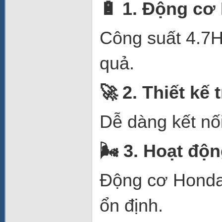
🔋
1. Động cơ
Công suất 4.7H
quả.
🚀
2. Thiết kế t
Dễ dàng kết nối
🌬
️ 3. Hoạt độ
Động cơ Honda 
ổn định.