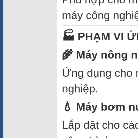
máy công nghi
🏭
PHẠM VI 
🌾
Máy nông n
Ứng dụng cho m
nghiệp.
💧
Máy bơm n
Lắp đặt cho cá