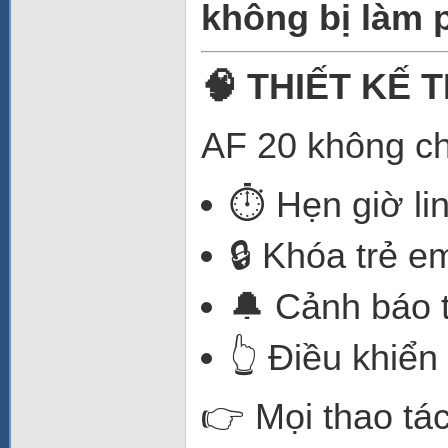
không bị làm 
🧠 THIẾT KẾ
AF 20 không chỉ
⏱️ Hẹn giờ li
🔒 Khóa trẻ e
🔔 Cảnh báo t
👆 Điều khiển
👉 Mọi thao tá