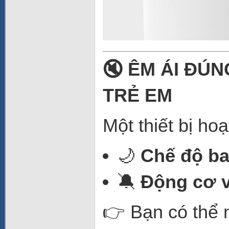
🔇 ÊM ÁI ĐÚ
TRẺ EM
Một thiết bị ho
🌙
Chế độ b
🔕
Động cơ v
👉 Bạn có thể 