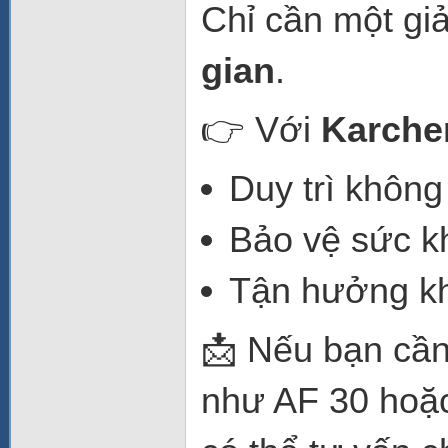
Chỉ cần một gi
gian
.
👉 Với
Karche
Duy trì không
Bảo vệ sức k
Tận hưởng kh
📩 Nếu bạn cần
như AF 30 hoặc