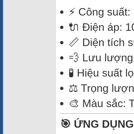
⚡ Công suất:
🔌 Điện áp: 1
📏 Diện tích 
💨 Lưu lượng 
🧪 Hiệu suất 
⚖️ Trọng lượn
🎨 Màu sắc: 
🎯 ỨNG DỤNG