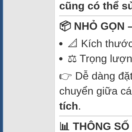
cũng có thể s
📦 NHỎ GỌN 
📐 Kích thướ
⚖️ Trọng lượn
👉 Dễ dàng đặt
chuyển giữa c
tích
.
📊 THÔNG SỐ