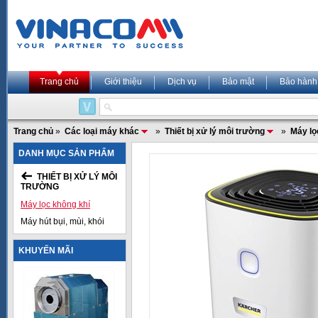
Trang chủ
Giới thiệu
Dịch vụ
Bảo mật
Bảo hành
Trang chủ
»
Các loại máy khác
»
Thiết bị xử lý môi trường
»
Máy lọ
DANH MỤC SẢN PHẨM
THIẾT BỊ XỬ LÝ MÔI
TRƯỜNG
Máy lọc không khí
Máy hút bụi, mùi, khói
KHUYẾN MÃI