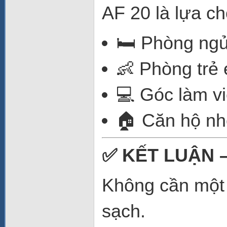
AF 20 là lựa ch
🛏️ Phòng ng
👶 Phòng trẻ
💻 Góc làm v
🏠 Căn hộ nh
✅ KẾT LUẬN 
Không cần một 
sạch.