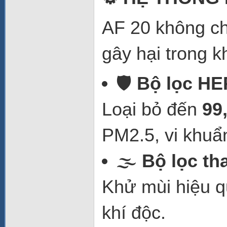
AF 20 không chỉ
gây hại trong k
🛡️
Bộ lọc HE
Loại bỏ đến
99
PM2.5, vi khuẩn
🌫️
Bộ lọc th
Khử mùi hiệu q
khí độc.