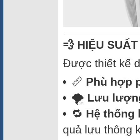
💨 HIỆU SUẤ
Được thiết kế d
📏
Phù hợp p
🌪️
Lưu lượng
🔁
Hệ thống 
quả lưu thông 