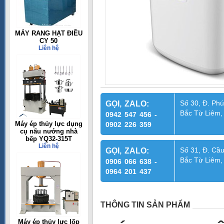
MÁY RANG HẠT ĐIỀU
CY 50
Liên hệ
Số 30, Đ. Phú
GỌI, ZALO:
Bắc Từ Liêm,
0942 547 456 -
Máy ép thủy lực dụng
0902 226 359
cụ nấu nướng nhà
bếp YQ32-315T
Liên hệ
Số 31, Đ. Cầu
GỌI, ZALO:
Bắc Từ Liêm,
0906 066 638 -
0964 201 437
THÔNG TIN SẢN PHẨM
Máy ép thủy lực lốp