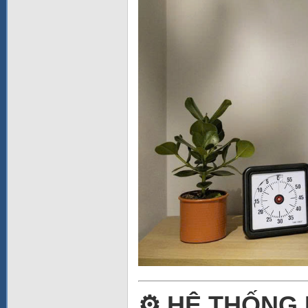
⚙️ HỆ THỐNG