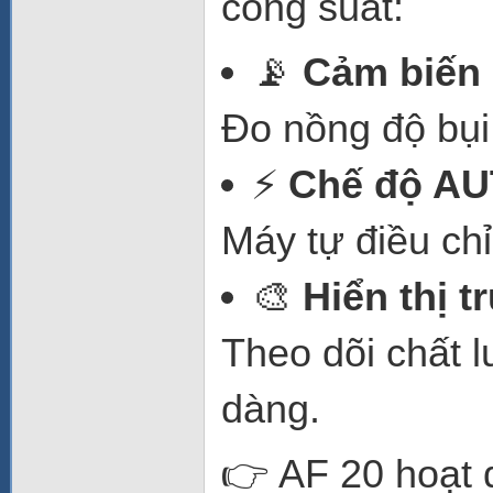
công suất:
📡
Cảm biến 
Đo nồng độ bụi
⚡
Chế độ AU
Máy tự điều ch
🎨
Hiển thị 
Theo dõi chất 
dàng.
👉 AF 20 hoạt 