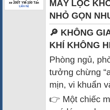
MÁY LỌC KHÔN
xe 200T YM-100 Tấn
Liên hệ
NHỎ GỌN NH
🔎 KHÔNG GI
KHÍ KHÔNG H
Phòng ngủ, phò
tưởng chừng “an
mịn, vi khuẩn v
👉 Một chiếc m