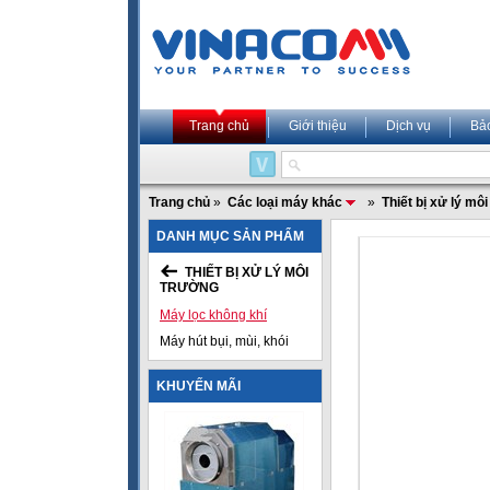
Trang chủ
Giới thiệu
Dịch vụ
Bả
Trang chủ
»
Các loại máy khác
»
Thiết bị xử lý mô
DANH MỤC SẢN PHẨM
THIẾT BỊ XỬ LÝ MÔI
TRƯỜNG
Máy lọc không khí
Máy hút bụi, mùi, khói
KHUYẾN MÃI