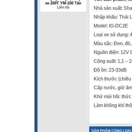
xe 200T YM-100 Tấn
Liên hệ
Nhà sản xuất: Sha
Nhập khẩu: Thái 
Model: IG-DC2E
Loại xe sử dụng: 
Màu sắc: Đen, đỏ
Nguồn điện: 12V
Công suất: 1,1 – 
Độ ồn: 23-33dB
Kích thước (chiều
Cấp nước, giữ ẩm,
Khử mùi hôi: thức 
Làm không khí thô
SẢN PHẨM CÙNG LOẠI