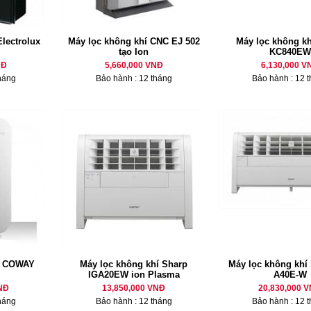
lectrolux
Máy lọc không khí CNC EJ 502
Máy lọc không kh
tạo Ion
KC840EW
NĐ
5,660,000 VNĐ
6,130,000 V
háng
Bảo hành : 12 tháng
Bảo hành : 12 
í COWAY
Máy lọc không khí Sharp
Máy lọc không khí 
IGA20EW ion Plasma
A40E-W
NĐ
13,850,000 VNĐ
20,830,000 
háng
Bảo hành : 12 tháng
Bảo hành : 12 