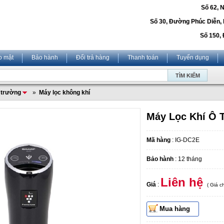
Số 62, 
Số 30, Đường Phúc Diễn,
Số 150, 
o mật
Bảo hành
Đổi trả hàng
Thanh toán
Tuyển dụng
i trường
»
Máy lọc không khí
Máy Lọc Khí Ô 
Mã hàng
: IG-DC2E
Bảo hành
: 12 tháng
Liên hệ
Giá
:
( Giá 
Mua hàng