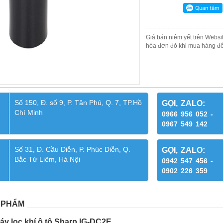
Giá bán niêm yết trên Websit
hóa đơn đỏ khi mua hàng để
Số 150, Đ. số 9, P. Tân Phú, Q. 7, TP.Hồ
GỌI, ZALO:
Chí Minh
0966 956 052 -
0967 549 142
Số 31, Đ. Cầu Diễn, P. Phúc Diễn, Q.
GỌI, ZALO:
Bắc Từ Liêm, Hà Nội
0942 547 456 -
0902 226 359
 PHẨM
y lọc khí ô tô Sharp IG-DC2E