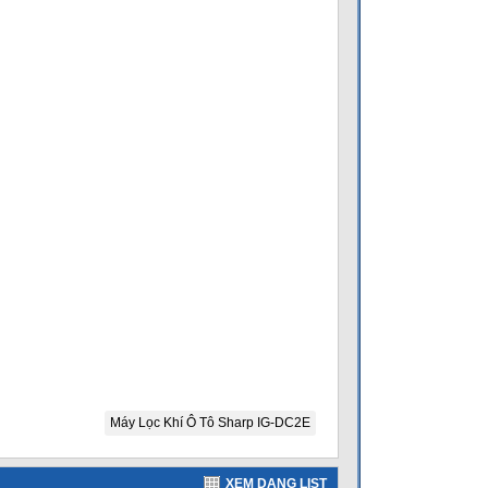
Máy Lọc Khí Ô Tô Sharp IG-DC2E
XEM DẠNG LIST