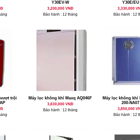
Y30EV-W
Y30E/EU
NĐ
3,200,000 VNĐ
3,330,000 V
háng
Bảo hành : 12 tháng
Bảo hành : 12 
vượt trội
Máy lọc không khí Maxq AQ046F
Máy lọc không khí
-AP
200-NA07
3,830,000 VNĐ
NĐ
3,850,000 V
Bảo hành : 12 tháng
háng
Bảo hành : 12 