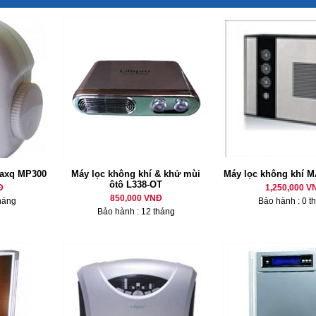
Maxq MP300
Máy lọc không khí & khử mùi
Máy lọc không khí 
ôtô L338-OT
Đ
1,250,000 V
850,000 VNĐ
háng
Bảo hành : 0 t
Bảo hành : 12 tháng