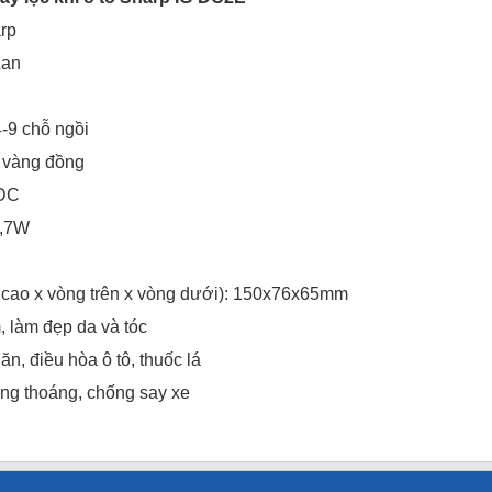
rp
Lan
4-9 chỗ ngồi
, vàng đồng
 DC
2,7W
 cao x vòng trên x vòng dưới): 150x76x65mm
 làm đẹp da và tóc
ăn, điều hòa ô tô, thuốc lá
ng thoáng, chống say xe