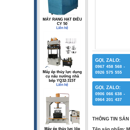
MÁY RANG HẠT ĐIỀU
CY 50
Liên hệ
GỌI, ZALO:
0967 458 568 -
Máy ép thủy lực dụng
0926 575 555
cụ nấu nướng nhà
bếp YQ32-315T
Liên hệ
GỌI, ZALO:
0906 066 638 -
0964 201 437
THÔNG TIN SẢN
Máy ép thủy lực lốp
Tên sản phẩm: Má