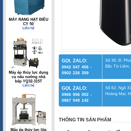
MÁY RANG HẠT ĐIỀU
CY 50
Liên hệ
Số 30, Đ. Phú
GỌI, ZALO:
Bắc Từ Liêm,
0942 547 456 -
Máy ép thủy lực dụng
0902 226 359
cụ nấu nướng nhà
bếp YQ32-315T
Liên hệ
Số 62, Ngõ 37
GỌI, ZALO:
Hoàng Mai, H
0966 956 052 -
0967 549 142
THÔNG TIN SẢN PHẨM
Máy ép thủy lực lốp