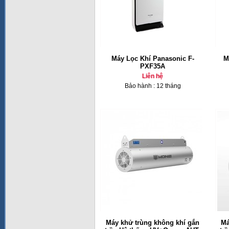
Máy Lọc Khí Panasonic F-
M
PXF35A
Liên hệ
Bảo hành : 12 tháng
Máy khử trùng không khí gắn
Má