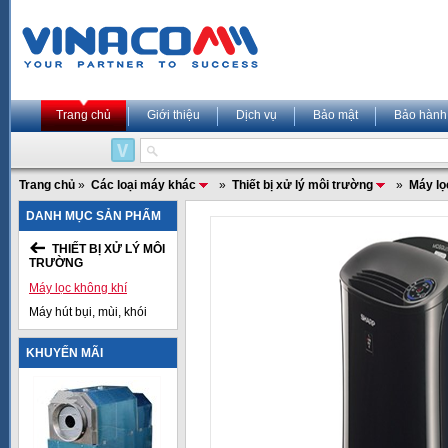
Trang chủ
Giới thiệu
Dịch vụ
Bảo mật
Bảo hành
Trang chủ
»
Các loại máy khác
»
Thiết bị xử lý môi trường
»
Máy lọ
DANH MỤC SẢN PHẨM
THIẾT BỊ XỬ LÝ MÔI
TRƯỜNG
Máy lọc không khí
Máy hút bụi, mùi, khói
KHUYẾN MÃI