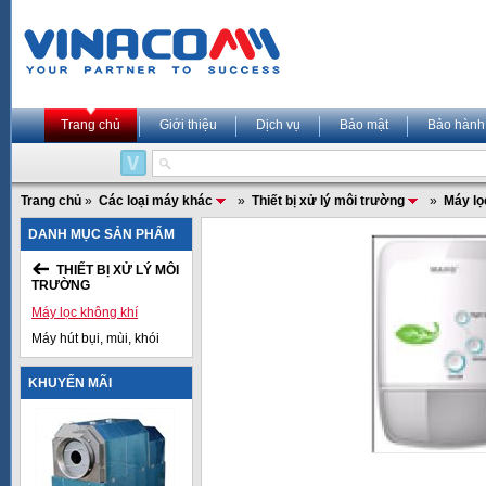
Trang chủ
Giới thiệu
Dịch vụ
Bảo mật
Bảo hành
Trang chủ
»
Các loại máy khác
»
Thiết bị xử lý môi trường
»
Máy lọ
DANH MỤC SẢN PHẨM
THIẾT BỊ XỬ LÝ MÔI
TRƯỜNG
Máy lọc không khí
Máy hút bụi, mùi, khói
KHUYẾN MÃI