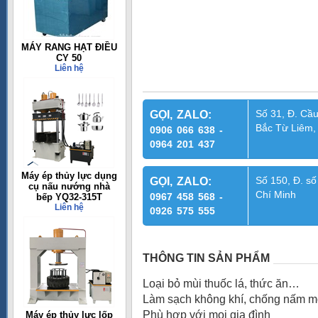
MÁY RANG HẠT ĐIỀU
CY 50
Liên hệ
Số 31, Đ. Cầu
GỌI, ZALO:
Bắc Từ Liêm,
0906 066 638 -
0964 201 437
Máy ép thủy lực dụng
Số 150, Đ. số
GỌI, ZALO:
cụ nấu nướng nhà
Chí Minh
0967 458 568 -
bếp YQ32-315T
Liên hệ
0926 575 555
THÔNG TIN SẢN PHẨM
Loại bỏ mùi thuốc lá, thức ăn…
Làm sạch không khí, chống nấm 
Phù hợp với mọi gia đình
Máy ép thủy lực lốp