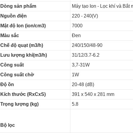
Dòng sản phẩm
Máy tạo Ion - Lọc khí và Bắt 
Nguồn điện
220 - 240(V)
Mật độ Ion (ion/cm3)
7000
Màu sắc
Đen
Chế độ quạt (m3/h)
240/150/48-90
Lưu lượng khí(m3/h)
31/12/3.7-6.2
Công suất
3,7-31W
Công suất chờ
1W
Độ ồn
20-48 (dB)
Kích thước (RxCxS)
391 x 540 x 281 mm
Trọng lượng (kg)
5.8
Bộ lọc