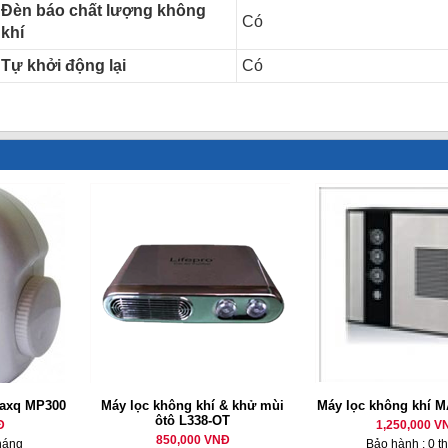
Đèn báo chất lượng không
Có
khí
Tự khởi động lại
Có
Maxq MP300
Máy lọc không khí & khử mùi
Máy lọc không khí 
ôtô L338-OT
Đ
1,250,000 V
850,000 VNĐ
háng
Bảo hành : 0 t