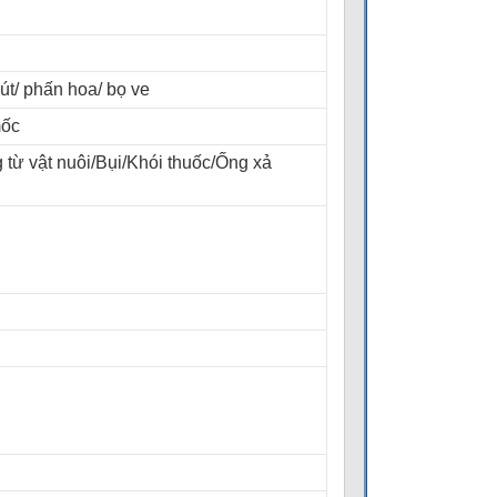
rút/ phấn hoa/ bọ ve
mốc
từ vật nuôi/Bụi/Khói thuốc/Ống xả