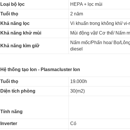
Loại bộ lọc
HEPA + lọc mùi
Tuổi thọ
2 năm
Khả năng lọc
Vi khuẩn trong không khí/ vi-
Khả năng khử mùi
Mùi động vật/ Cơ thể/ Nấm 
Nấm mốc/Phấn hoa/ Bọ/Lông 
Khả năng kìm giữ
diesel
Hệ thống tạo Ion - Plasmacluster Ion
Tuổi thọ
19.000h
Diện tích phòng
30(m2)
Tính năng
Inverter
Có