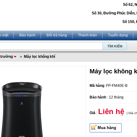
Số 62, 
Số 30, Đường Phúc Diễn,
Số 150, 
o mật
Bảo hành
Đổi trả hàng
Thanh toán
Tuyển dụng
i trường
»
Máy lọc không khí
Máy lọc không 
Mã hàng
:FP-FM40E-B
Bảo hành
: 12 tháng
Liên hệ
Giá
:
( Giá 
Mua hàng