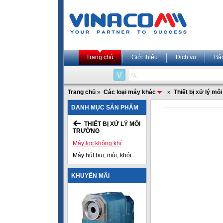
Trang chủ
Giới thiệu
Dịch vụ
Bả
Trang chủ
»
Các loại máy khác
»
Thiết bị xử lý mô
DANH MỤC SẢN PHẨM
THIẾT BỊ XỬ LÝ MÔI
TRƯỜNG
Máy lọc không khí
Máy hút bụi, mùi, khói
KHUYẾN MÃI