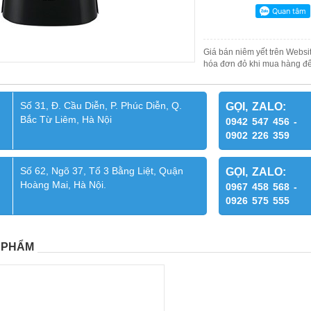
Giá bán niêm yết trên Websit
hóa đơn đỏ khi mua hàng để
Số 31, Đ. Cầu Diễn, P. Phúc Diễn, Q.
GỌI, ZALO:
Bắc Từ Liêm, Hà Nội
0942 547 456 -
0902 226 359
Số 62, Ngõ 37, Tổ 3 Bằng Liệt, Quận
GỌI, ZALO:
Hoàng Mai, Hà Nội.
0967 458 568 -
0926 575 555
 PHẨM