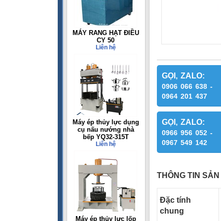
MÁY RANG HẠT ĐIỀU
CY 50
Liên hệ
GỌI, ZALO:
0906 066 638 -
0964 201 437
GỌI, ZALO:
Máy ép thủy lực dụng
cụ nấu nướng nhà
0966 956 052 -
bếp YQ32-315T
0967 549 142
Liên hệ
THÔNG TIN SẢN
Đặc tính
chung
Máy ép thủy lực lốp