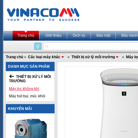
Trang chủ
Giới thiệu
Dịch vụ
Bảo mật
Bảo hành
Trang chủ
»
Các loại máy khác
»
Thiết bị xử lý môi trường
»
Máy lọ
DANH MỤC SẢN PHẨM
THIẾT BỊ XỬ LÝ MÔI
TRƯỜNG
Máy lọc không khí
Máy hút bụi, mùi, khói
KHUYẾN MÃI