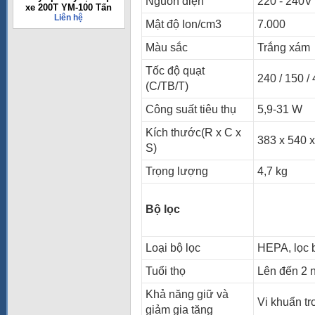
Nguồn điện
220 - 240V
xe 200T YM-100 Tấn
Liên hệ
Mật độ Ion/cm3
7.000
Màu sắc
Trắng xám
Tốc độ quạt
240 / 150 /
(C/TB/T)
Công suất tiêu thụ
5,9-31 W
Kích thước(R x C x
383 x 540 
S)
Trọng lượng
4,7 kg
Bộ lọc
Loại bộ lọc
HEPA, lọc 
Tuổi thọ
Lên đến 2 
Khả năng giữ và
Vi khuẩn tr
giảm gia tăng