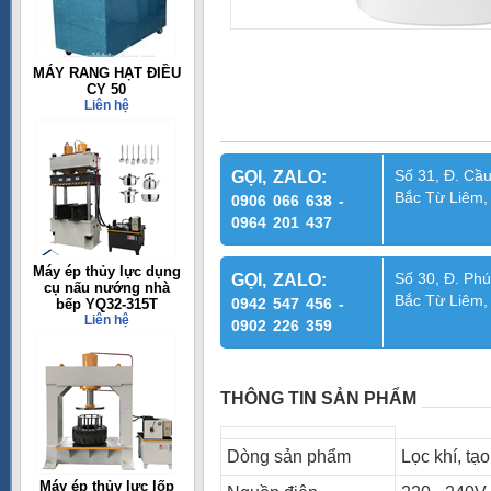
MÁY RANG HẠT ĐIỀU
CY 50
Liên hệ
Số 31, Đ. Cầu
GỌI, ZALO:
Bắc Từ Liêm,
0906 066 638 -
0964 201 437
Máy ép thủy lực dụng
Số 30, Đ. Phú
GỌI, ZALO:
cụ nấu nướng nhà
Bắc Từ Liêm,
0942 547 456 -
bếp YQ32-315T
Liên hệ
0902 226 359
THÔNG TIN SẢN PHẨM
Dòng sản phẩm
Lọc khí, tạ
Máy ép thủy lực lốp