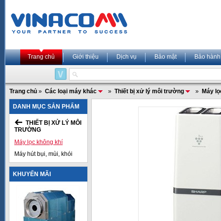
Trang chủ
Giới thiệu
Dịch vụ
Bảo mật
Bảo hành
Trang chủ
»
Các loại máy khác
»
Thiết bị xử lý môi trường
»
Máy lọ
DANH MỤC SẢN PHẨM
THIẾT BỊ XỬ LÝ MÔI
TRƯỜNG
Máy lọc không khí
Máy hút bụi, mùi, khói
KHUYẾN MÃI