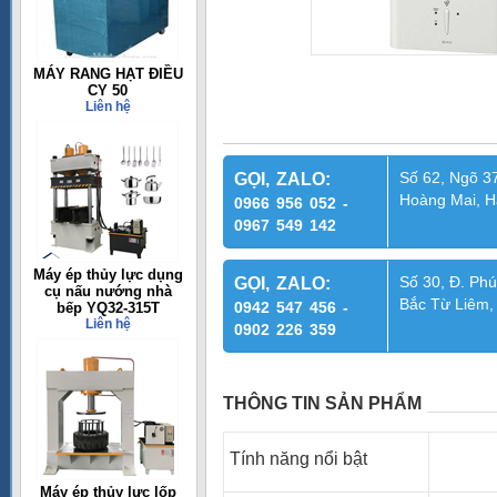
MÁY RANG HẠT ĐIỀU
CY 50
Liên hệ
Số 62, Ngõ 37
GỌI, ZALO:
Hoàng Mai, H
0966 956 052 -
0967 549 142
Máy ép thủy lực dụng
Số 30, Đ. Phú
GỌI, ZALO:
cụ nấu nướng nhà
Bắc Từ Liêm,
0942 547 456 -
bếp YQ32-315T
Liên hệ
0902 226 359
THÔNG TIN SẢN PHẨM
Tính năng nổi bật
Máy ép thủy lực lốp