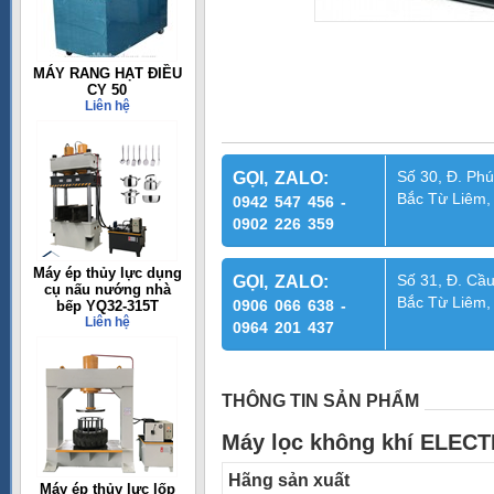
MÁY RANG HẠT ĐIỀU
CY 50
Liên hệ
Số 30, Đ. Phú
GỌI, ZALO:
Bắc Từ Liêm,
0942 547 456 -
0902 226 359
Máy ép thủy lực dụng
Số 31, Đ. Cầu
GỌI, ZALO:
cụ nấu nướng nhà
Bắc Từ Liêm,
0906 066 638 -
bếp YQ32-315T
Liên hệ
0964 201 437
THÔNG TIN SẢN PHẨM
Máy lọc không khí ELEC
Hãng sản xuất
Máy ép thủy lực lốp