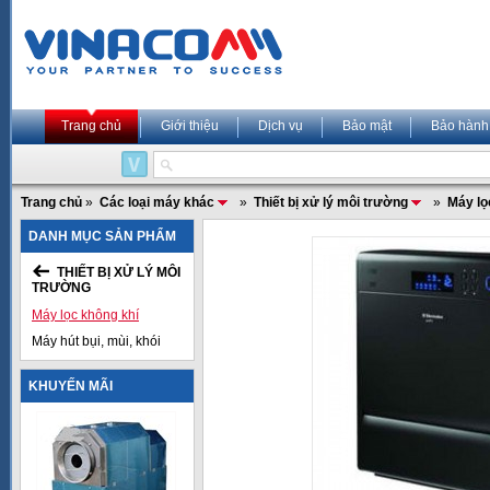
Trang chủ
Giới thiệu
Dịch vụ
Bảo mật
Bảo hành
Trang chủ
»
Các loại máy khác
»
Thiết bị xử lý môi trường
»
Máy lọ
DANH MỤC SẢN PHẨM
THIẾT BỊ XỬ LÝ MÔI
TRƯỜNG
Máy lọc không khí
Máy hút bụi, mùi, khói
KHUYẾN MÃI