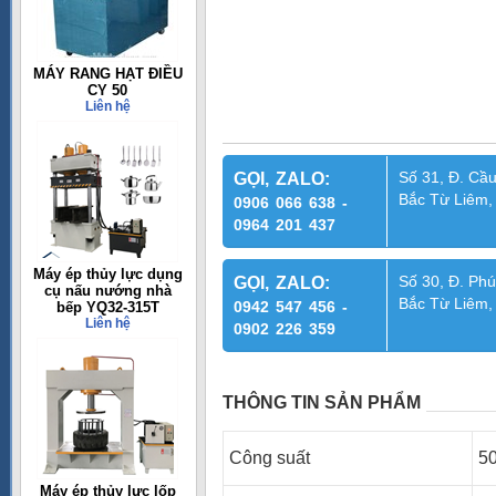
MÁY RANG HẠT ĐIỀU
CY 50
Liên hệ
Số 31, Đ. Cầu
GỌI, ZALO:
Bắc Từ Liêm,
0906 066 638 -
0964 201 437
Máy ép thủy lực dụng
Số 30, Đ. Phú
GỌI, ZALO:
cụ nấu nướng nhà
Bắc Từ Liêm,
0942 547 456 -
bếp YQ32-315T
Liên hệ
0902 226 359
THÔNG TIN SẢN PHẨM
Công suất
5
Máy ép thủy lực lốp