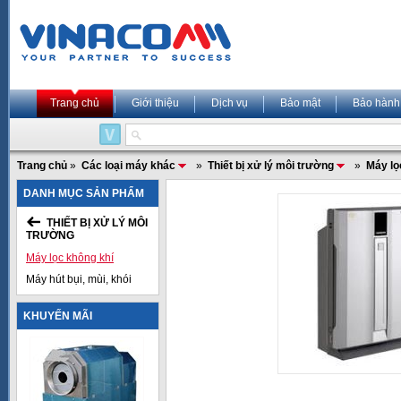
Trang chủ
Giới thiệu
Dịch vụ
Bảo mật
Bảo hành
Trang chủ
»
Các loại máy khác
»
Thiết bị xử lý môi trường
»
Máy lọ
DANH MỤC SẢN PHẨM
THIẾT BỊ XỬ LÝ MÔI
TRƯỜNG
Máy lọc không khí
Máy hút bụi, mùi, khói
KHUYẾN MÃI