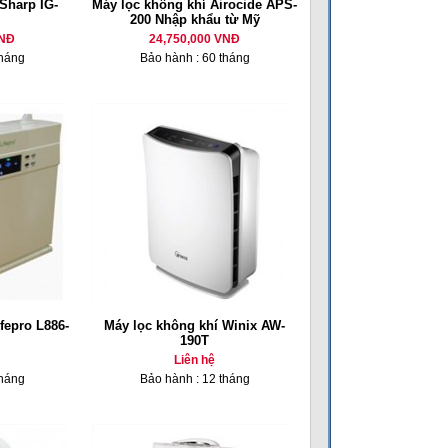
Sharp IG-
Máy lọc không khí Airocide APS-
200 Nhập khẩu từ Mỹ
VNĐ
24,750,000 VNĐ
tháng
Bảo hành : 60 tháng
fepro L886-
Máy lọc không khí Winix AW-
190T
Liên hệ
tháng
Bảo hành : 12 tháng