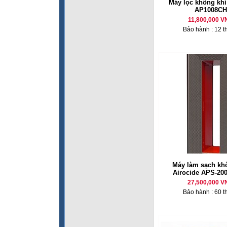
Máy lọc không kh
AP1008CH
11,800,000 V
Bảo hành : 12 t
Máy làm sạch kh
Airocide APS-20
27,500,000 V
Bảo hành : 60 t