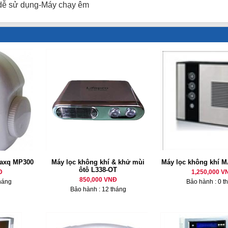
 dễ sử dụng-Máy chạy êm
Maxq MP300
Máy lọc không khí & khử mùi
Máy lọc không khí 
ôtô L338-OT
Đ
1,250,000 V
850,000 VNĐ
háng
Bảo hành : 0 t
Bảo hành : 12 tháng