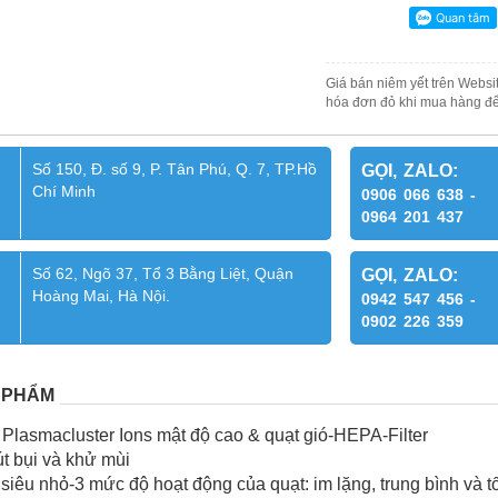
Giá bán niêm yết trên Websit
hóa đơn đỏ khi mua hàng để
Số 150, Đ. số 9, P. Tân Phú, Q. 7, TP.Hồ
GỌI, ZALO:
Chí Minh
0906 066 638 -
0964 201 437
Số 62, Ngõ 37, Tổ 3 Bằng Liệt, Quận
GỌI, ZALO:
Hoàng Mai, Hà Nội.
0942 547 456 -
0902 226 359
 PHẨM
 Plasmacluster Ions mật độ cao & quạt gió-HEPA-Filter
út bụi và khử mùi
 siêu nhỏ-3 mức độ hoạt động của quạt: im lặng, trung bình và t