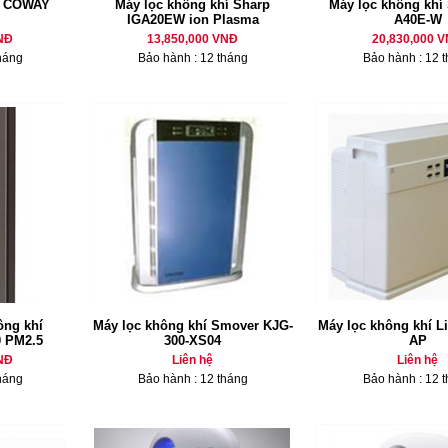
í COWAY
Máy lọc không khí Sharp
Máy lọc không khí 
IGA20EW ion Plasma
A40E-W
NĐ
13,850,000 VNĐ
20,830,000 
háng
Bảo hành : 12 tháng
Bảo hành : 12 
ông khí
Máy lọc không khí Smover KJG-
Máy lọc không khí Li
0 PM2.5
300-XS04
AP
NĐ
Liên hệ
Liên hệ
háng
Bảo hành : 12 tháng
Bảo hành : 12 