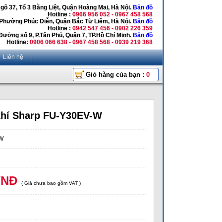
Ngõ 37, Tổ 3 Bằng Liệt, Quận Hoàng Mai, Hà Nội.
Bản đồ
Hotline :
0966 956 052 - 0967 458 568
 Phường Phúc Diễn, Quận Bắc Từ Liêm, Hà Nội.
Bản đồ
Hotline :
0942 547 456 - 0902 226 359
Đường số 9, P.Tân Phú, Quận 7, TP.Hồ Chí Minh.
Bản đồ
Hotline:
0906 066 638 - 0967 458 568 - 0939 219 368
Liên hệ
Giỏ hàng của bạn :
0
khí Sharp FU-Y30EV-W
-W
VNĐ
( Giá chưa bao gồm VAT )