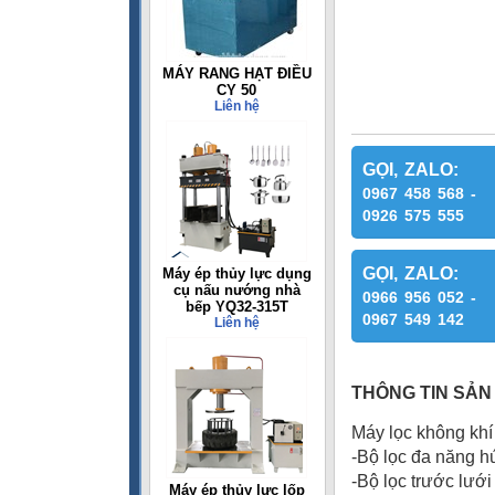
MÁY RANG HẠT ĐIỀU
CY 50
Liên hệ
GỌI, ZALO:
0967 458 568 -
0926 575 555
GỌI, ZALO:
Máy ép thủy lực dụng
cụ nấu nướng nhà
0966 956 052 -
bếp YQ32-315T
0967 549 142
Liên hệ
THÔNG TIN SẢN
Máy lọc không khí
-Bộ lọc đa năng h
-Bộ lọc trước lưới
Máy ép thủy lực lốp