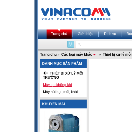
Trang chủ
Giới thiệu
Dịch vụ
Bả
Trang chủ
»
Các loại máy khác
»
Thiết bị xử lý mô
DANH MỤC SẢN PHẨM
THIẾT BỊ XỬ LÝ MÔI
TRƯỜNG
Máy lọc không khí
Máy hút bụi, mùi, khói
KHUYẾN MÃI