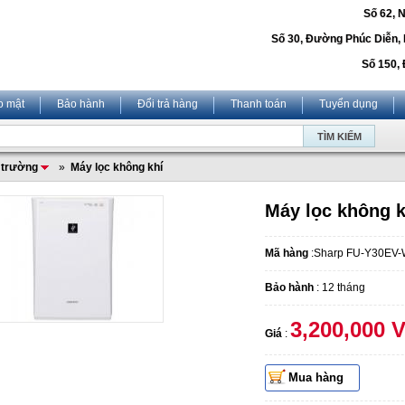
Số 62, 
Số 30, Đường Phúc Diễn,
Số 150, 
o mật
Bảo hành
Đổi trả hàng
Thanh toán
Tuyển dụng
i trường
»
Máy lọc không khí
Máy lọc không 
Mã hàng
:Sharp FU-Y30EV
Bảo hành
: 12 tháng
3,200,000 
Giá
:
Mua hàng