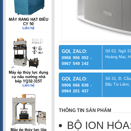
MÁY RANG HẠT ĐIỀU
CY 50
Liên hệ
Số 62, Ngõ 37
GỌI, ZALO:
Hoàng Mai, H
0966 956 052 -
0967 549 142
Máy ép thủy lực dụng
cụ nấu nướng nhà
Số 31, Đ. Cầu
GỌI, ZALO:
bếp YQ32-315T
Bắc Từ Liêm,
0906 066 638 -
Liên hệ
0964 201 437
THÔNG TIN SẢN PHẨM
BỘ ION HÓA: 
Máy ép thủy lực lốp