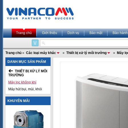
Trang chủ
Giới thiệu
Dịch vụ
Bảo mật
Bảo hành
Trang chủ
»
Các loại máy khác
»
Thiết bị xử lý môi trường
»
Máy lọ
DANH MỤC SẢN PHẨM
THIẾT BỊ XỬ LÝ MÔI
TRƯỜNG
Máy lọc không khí
Máy hút bụi, mùi, khói
KHUYẾN MÃI