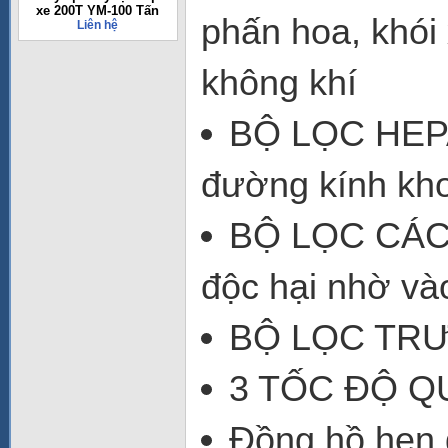
xe 200T YM-100 Tấn
phấn hoa, khói 
Liên hệ
không khí
BỘ LỌC HEPA: 
đường kính kho
BỘ LỌC CÁC B
độc hại nhờ và
BỘ LỌC TRƯỚ
3 TỐC ĐỘ Q
Đồng hồ hẹn 