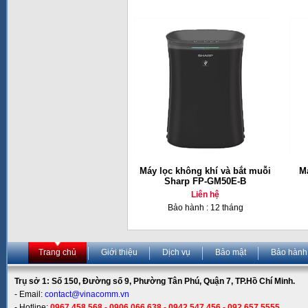
Máy lọc không khí và bắt muỗi
Má
Sharp FP-GM50E-B
Liên hệ
Bảo hành : 12 tháng
Trang chủ
Giới thiệu
Dịch vụ
Bảo mật
Bảo hành
Trụ sở 1: Số 150, Đường số 9, Phường Tân Phú, Quận 7, TP.Hồ Chí Minh.
- Email:
contact@vinacomm.vn
- Hotline:
0967 458 568 - 0906 066 638 - 0942 547 456 - 092 657 5555