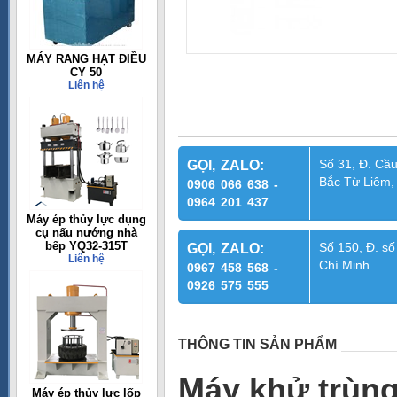
MÁY RANG HẠT ĐIỀU
CY 50
Liên hệ
Số 31, Đ. Cầu
GỌI, ZALO:
Bắc Từ Liêm,
0906 066 638 -
0964 201 437
Máy ép thủy lực dụng
cụ nấu nướng nhà
bếp YQ32-315T
Số 150, Đ. số
GỌI, ZALO:
Liên hệ
Chí Minh
0967 458 568 -
0926 575 555
THÔNG TIN SẢN PHẨM
Máy khử trùng
Máy ép thủy lực lốp