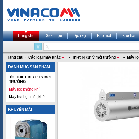
Trang chủ
Giới thiệu
Dịch vụ
Bảo mật
Bảo hành
Trang chủ
»
Các loại máy khác
»
Thiết bị xử lý môi trường
»
Máy lọ
DANH MỤC SẢN PHẨM
THIẾT BỊ XỬ LÝ MÔI
TRƯỜNG
Máy lọc không khí
Máy hút bụi, mùi, khói
KHUYẾN MÃI