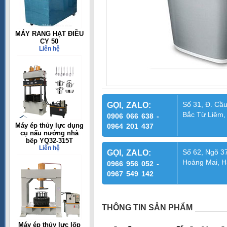
MÁY RANG HẠT ĐIỀU
CY 50
Liên hệ
Số 31, Đ. Cầu
GỌI, ZALO:
Bắc Từ Liêm,
0906 066 638 -
Máy ép thủy lực dụng
0964 201 437
cụ nấu nướng nhà
bếp YQ32-315T
Liên hệ
Số 62, Ngõ 37
GỌI, ZALO:
Hoàng Mai, H
0966 956 052 -
0967 549 142
THÔNG TIN SẢN PHẨM
Máy ép thủy lực lốp