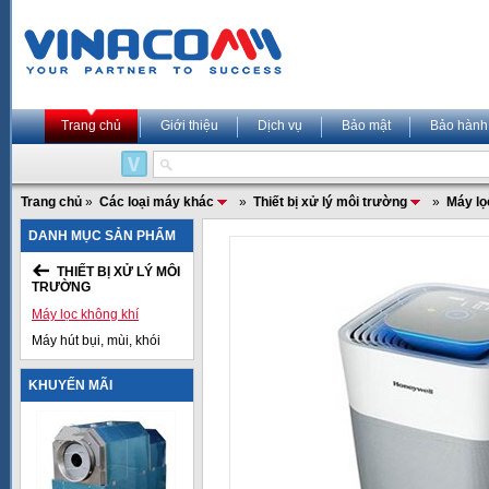
Trang chủ
Giới thiệu
Dịch vụ
Bảo mật
Bảo hành
Trang chủ
»
Các loại máy khác
»
Thiết bị xử lý môi trường
»
Máy lọ
DANH MỤC SẢN PHẨM
THIẾT BỊ XỬ LÝ MÔI
TRƯỜNG
Máy lọc không khí
Máy hút bụi, mùi, khói
KHUYẾN MÃI