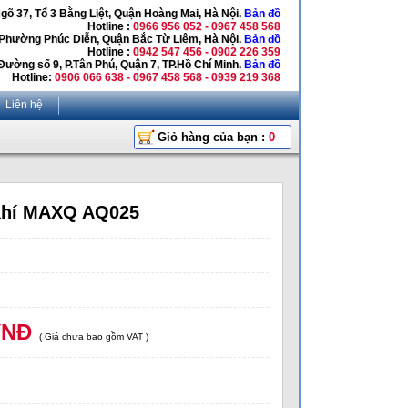
Ngõ 37, Tổ 3 Bằng Liệt, Quận Hoàng Mai, Hà Nội.
Bản đồ
Hotline :
0966 956 052 - 0967 458 568
 Phường Phúc Diễn, Quận Bắc Từ Liêm, Hà Nội.
Bản đồ
Hotline :
0942 547 456 - 0902 226 359
Đường số 9, P.Tân Phú, Quận 7, TP.Hồ Chí Minh.
Bản đồ
Hotline:
0906 066 638 - 0967 458 568 - 0939 219 368
Liên hệ
Giỏ hàng của bạn :
0
khí MAXQ AQ025
VNĐ
( Giá chưa bao gồm VAT )