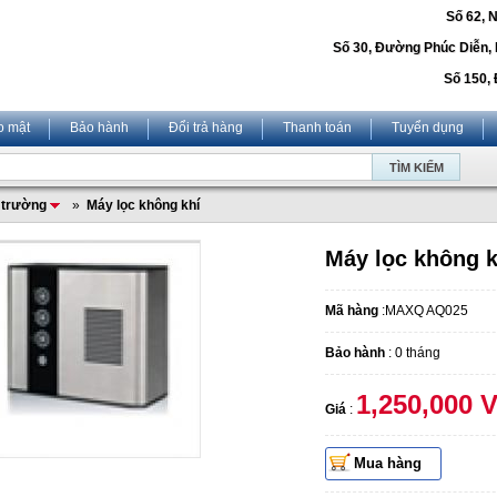
Số 62, 
Số 30, Đường Phúc Diễn,
Số 150, 
o mật
Bảo hành
Đổi trả hàng
Thanh toán
Tuyển dụng
i trường
»
Máy lọc không khí
Máy lọc không 
Mã hàng
:MAXQ AQ025
Bảo hành
: 0 tháng
1,250,000 
Giá
:
Mua hàng