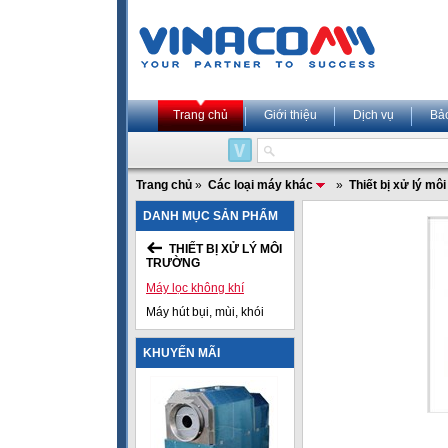
Trang chủ
Giới thiệu
Dịch vụ
Bả
Trang chủ
»
Các loại máy khác
»
Thiết bị xử lý mô
DANH MỤC SẢN PHẨM
THIẾT BỊ XỬ LÝ MÔI
TRƯỜNG
Máy lọc không khí
Máy hút bụi, mùi, khói
KHUYẾN MÃI