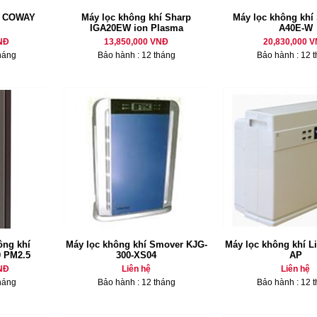
í COWAY
Máy lọc không khí Sharp
Máy lọc không khí 
IGA20EW ion Plasma
A40E-W
NĐ
13,850,000 VNĐ
20,830,000 
háng
Bảo hành : 12 tháng
Bảo hành : 12 
ông khí
Máy lọc không khí Smover KJG-
Máy lọc không khí Li
0 PM2.5
300-XS04
AP
NĐ
Liên hệ
Liên hệ
háng
Bảo hành : 12 tháng
Bảo hành : 12 