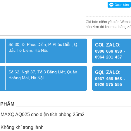
Giá bán niêm yết trên Websit
hóa đơn đỏ khi mua hàng để
Số 30, Đ. Phúc Diễn, P. Phúc Diễn, Q.
GỌI, ZALO:
Bắc Từ Liêm, Hà Nội.
0906 066 638 -
0964 201 437
Số 62, Ngõ 37, Tổ 3 Bằng Liệt, Quận
GỌI, ZALO:
Hoàng Mai, Hà Nội.
0967 458 568 -
0926 575 555
 PHẨM
í MAXQ AQ025 cho diện tích phòng 25m2
p
Không khí trong lành