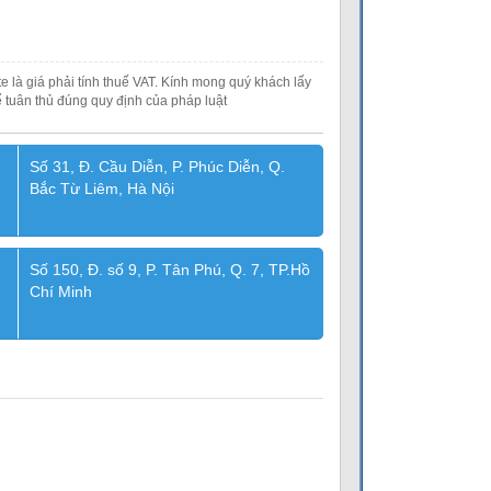
e là giá phải tính thuế VAT. Kính mong quý khách lấy
 tuân thủ đúng quy định của pháp luật
Số 31, Đ. Cầu Diễn, P. Phúc Diễn, Q.
Bắc Từ Liêm, Hà Nội
Số 150, Đ. số 9, P. Tân Phú, Q. 7, TP.Hồ
Chí Minh