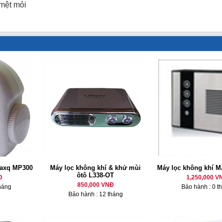
mệt mỏi
Maxq MP300
Máy lọc không khí & khử mùi
Máy lọc không khí 
ôtô L338-OT
Đ
1,250,000 V
850,000 VNĐ
háng
Bảo hành : 0 t
Bảo hành : 12 tháng