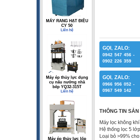
MÁY RANG HẠT ĐIỀU
CY 50
Liên hệ
GỌI, ZALO:
0942 547 456 -
0902 226 359
GỌI, ZALO:
Máy ép thủy lực dụng
cụ nấu nướng nhà
0966 956 052 -
bếp YQ32-315T
0967 549 142
Liên hệ
THÔNG TIN SẢN
Máy lọc không kh
Hệ thống lọc 5 lớ
Loại bỏ >99% cho 
Máy ép thủy lực lốp