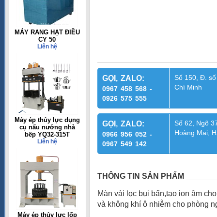
MÁY RANG HẠT ĐIỀU
CY 50
Liên hệ
Số 150, Đ. số
GỌI, ZALO:
Chí Minh
0967 458 568 -
0926 575 555
Máy ép thủy lực dụng
Số 62, Ngõ 37
GỌI, ZALO:
cụ nấu nướng nhà
Hoàng Mai, H
0966 956 052 -
bếp YQ32-315T
Liên hệ
0967 549 142
THÔNG TIN SẢN PHẨM
Màn vải lọc bụi bẩn,tạo ion âm cho
và không khí ô nhiễm cho phòng 
Máy ép thủy lực lốp