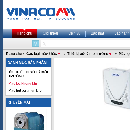
Trang chủ
Giới thiệu
Dịch vụ
Bảo mật
Bảo hành
Trang chủ
»
Các loại máy khác
»
Thiết bị xử lý môi trường
»
Máy lọ
DANH MỤC SẢN PHẨM
THIẾT BỊ XỬ LÝ MÔI
TRƯỜNG
Máy lọc không khí
Máy hút bụi, mùi, khói
KHUYẾN MÃI