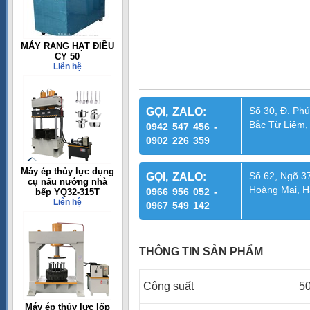
MÁY RANG HẠT ĐIỀU
CY 50
Liên hệ
Số 30, Đ. Phú
GỌI, ZALO:
Bắc Từ Liêm,
0942 547 456 -
0902 226 359
Máy ép thủy lực dụng
Số 62, Ngõ 37
GỌI, ZALO:
cụ nấu nướng nhà
Hoàng Mai, H
0966 956 052 -
bếp YQ32-315T
Liên hệ
0967 549 142
THÔNG TIN SẢN PHẨM
Công suất
5
Máy ép thủy lực lốp