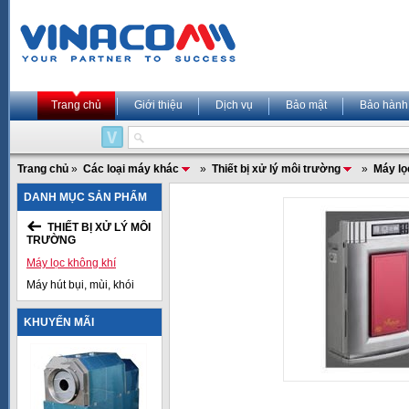
Trang chủ
Giới thiệu
Dịch vụ
Bảo mật
Bảo hành
Trang chủ
»
Các loại máy khác
»
Thiết bị xử lý môi trường
»
Máy lọ
DANH MỤC SẢN PHẨM
THIẾT BỊ XỬ LÝ MÔI
TRƯỜNG
Máy lọc không khí
Máy hút bụi, mùi, khói
KHUYẾN MÃI