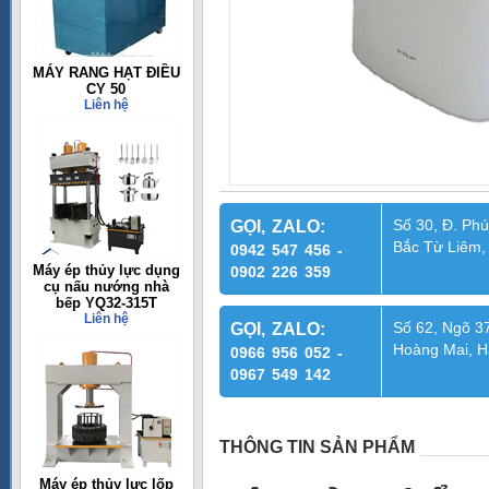
MÁY RANG HẠT ĐIỀU
CY 50
Liên hệ
Số 30, Đ. Phú
GỌI, ZALO:
Bắc Từ Liêm,
0942 547 456 -
Máy ép thủy lực dụng
0902 226 359
cụ nấu nướng nhà
bếp YQ32-315T
Liên hệ
Số 62, Ngõ 37
GỌI, ZALO:
Hoàng Mai, H
0966 956 052 -
0967 549 142
THÔNG TIN SẢN PHẨM
Máy ép thủy lực lốp