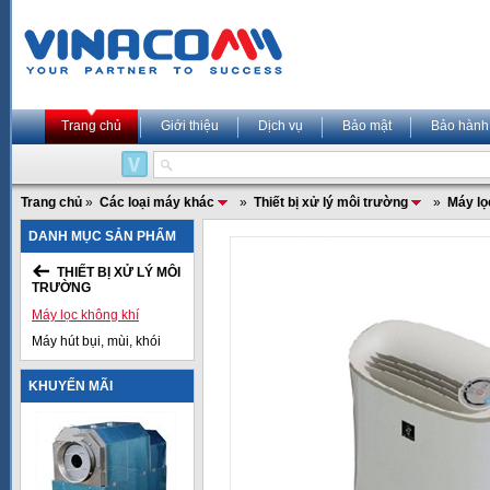
Trang chủ
Giới thiệu
Dịch vụ
Bảo mật
Bảo hành
Trang chủ
»
Các loại máy khác
»
Thiết bị xử lý môi trường
»
Máy lọ
DANH MỤC SẢN PHẨM
THIẾT BỊ XỬ LÝ MÔI
TRƯỜNG
Máy lọc không khí
Máy hút bụi, mùi, khói
KHUYẾN MÃI