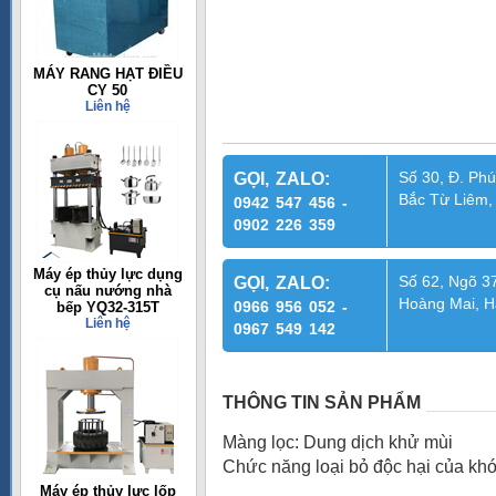
MÁY RANG HẠT ĐIỀU
CY 50
Liên hệ
Số 30, Đ. Phú
GỌI, ZALO:
Bắc Từ Liêm,
0942 547 456 -
0902 226 359
Máy ép thủy lực dụng
Số 62, Ngõ 37
GỌI, ZALO:
cụ nấu nướng nhà
Hoàng Mai, H
0966 956 052 -
bếp YQ32-315T
Liên hệ
0967 549 142
THÔNG TIN SẢN PHẨM
Màng lọc: Dung dịch khử mùi
Chức năng loại bỏ độc hại của khó
Máy ép thủy lực lốp