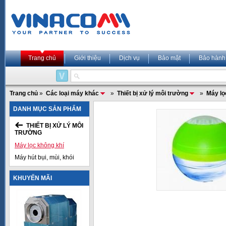
Trang chủ
Giới thiệu
Dịch vụ
Bảo mật
Bảo hành
Trang chủ
»
Các loại máy khác
»
Thiết bị xử lý môi trường
»
Máy lọ
DANH MỤC SẢN PHẨM
THIẾT BỊ XỬ LÝ MÔI
TRƯỜNG
Máy lọc không khí
Máy hút bụi, mùi, khói
KHUYẾN MÃI