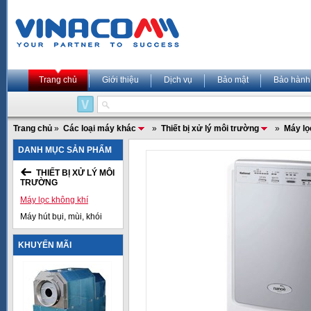
Trang chủ
Giới thiệu
Dịch vụ
Bảo mật
Bảo hành
Trang chủ
»
Các loại máy khác
»
Thiết bị xử lý môi trường
»
Máy lọ
DANH MỤC SẢN PHẨM
THIẾT BỊ XỬ LÝ MÔI
TRƯỜNG
Máy lọc không khí
Máy hút bụi, mùi, khói
KHUYẾN MÃI