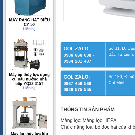
MÁY RANG HẠT ĐIỀU
CY 50
Liên hệ
Số 31, Đ. Cầu
GỌI, ZALO:
Bắc Từ Liêm,
0906 066 638 -
0964 201 437
Máy ép thủy lực dụng
Số 150, Đ. số
GỌI, ZALO:
cụ nấu nướng nhà
Chí Minh
0967 458 568 -
bếp YQ32-315T
Liên hệ
0926 575 555
THÔNG TIN SẢN PHẨM
Màng lọc: Màng lọc HEPA
Chức năng loại bỏ độc hại của khó
Máy ép thủy lực lốp