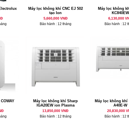
lectrolux
Máy lọc không khí CNC EJ 502
Máy lọc không kh
tạo Ion
KC840EW
NĐ
5,660,000 VNĐ
6,130,000 V
háng
Bảo hành : 12 tháng
Bảo hành : 12 
í COWAY
Máy lọc không khí Sharp
Máy lọc không khí 
IGA20EW ion Plasma
A40E-W
NĐ
13,850,000 VNĐ
20,830,000 
háng
Bảo hành : 12 tháng
Bảo hành : 12 