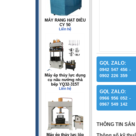
MÁY RANG HẠT ĐIỀU
CY 50
Liên hệ
GỌI, ZALO:
0942 547 456 -
Máy ép thủy lực dụng
0902 226 359
cụ nấu nướng nhà
bếp YQ32-315T
Liên hệ
GỌI, ZALO:
0966 956 052 -
0967 549 142
THÔNG TIN SẢN
Máy ép thủy lực lốp
Thông số kỹ thuậ