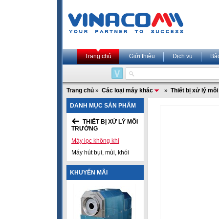
Trang chủ
Giới thiệu
Dịch vụ
Bả
Trang chủ
»
Các loại máy khác
»
Thiết bị xử lý mô
DANH MỤC SẢN PHẨM
THIẾT BỊ XỬ LÝ MÔI
TRƯỜNG
Máy lọc không khí
Máy hút bụi, mùi, khói
KHUYẾN MÃI