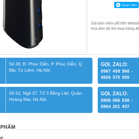
Giá bán niêm yết trên Websit
hóa đơn đỏ khi mua hàng để
Số 30, Đ. Phúc Diễn, P. Phúc Diễn, Q.
GỌI, ZALO:
Bắc Từ Liêm, Hà Nội.
0967 458 568 -
0926 575 555
Số 62, Ngõ 37, Tổ 3 Bằng Liệt, Quận
GỌI, ZALO:
Hoàng Mai, Hà Nội.
0906 066 638 -
0964 201 437
 PHẨM
t: