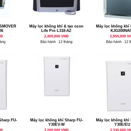
í SMOVER
Máy lọc không khí & tạo ozon
Máy lọc không khí
06
Life Pro L318-AZ
KJG200NA
NĐ
2,400,000 VNĐ
2,950,000 V
háng
Bảo hành : 12 tháng
Bảo hành : 12 
Sharp FU-
Máy lọc không khí Sharp FU-
Máy lọc không khí 
Y30EV-W
Y30E/EU
NĐ
3,200,000 VNĐ
3,330,000 V