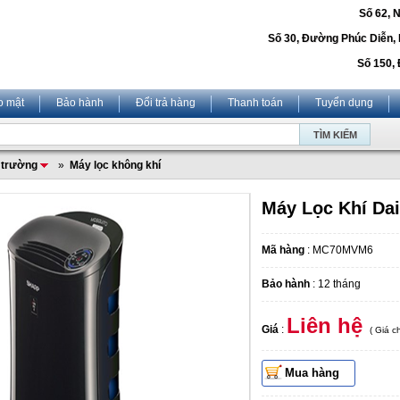
Số 62, 
Số 30, Đường Phúc Diễn,
Số 150, 
o mật
Bảo hành
Đổi trả hàng
Thanh toán
Tuyển dụng
i trường
»
Máy lọc không khí
Máy Lọc Khí D
Mã hàng
: MC70MVM6
Bảo hành
: 12 tháng
Liên hệ
Giá
:
( Giá 
Mua hàng