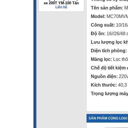
xe 200T YM-100 Tấn
Liên hệ
Tên sản phẩm:
Má
Model:
MC70MV
Công suất:
10/16
Độ ồn:
16//26/48 
Lưu lượng lọc kh
Diện tích phòng:
Màng lọc:
Lọc thô,
Chế độ tiết kiệm 
Nguồn điện:
220v
Kích thước:
40,3
Trọng lượng má
SẢN PHẨM CÙNG LOẠI