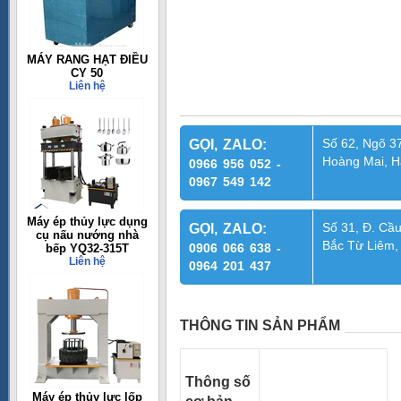
MÁY RANG HẠT ĐIỀU
CY 50
Liên hệ
Số 62, Ngõ 37
GỌI, ZALO:
Hoàng Mai, H
0966 956 052 -
0967 549 142
Máy ép thủy lực dụng
Số 31, Đ. Cầu
GỌI, ZALO:
cụ nấu nướng nhà
Bắc Từ Liêm,
0906 066 638 -
bếp YQ32-315T
Liên hệ
0964 201 437
THÔNG TIN SẢN PHẨM
Thông số
Máy ép thủy lực lốp