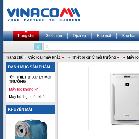
Trang chủ
Giới thiệu
Dịch vụ
Bảo mật
Bảo hành
Trang chủ
»
Các loại máy khác
»
Thiết bị xử lý môi trường
»
Máy lọ
DANH MỤC SẢN PHẨM
THIẾT BỊ XỬ LÝ MÔI
TRƯỜNG
Máy lọc không khí
Máy hút bụi, mùi, khói
KHUYẾN MÃI