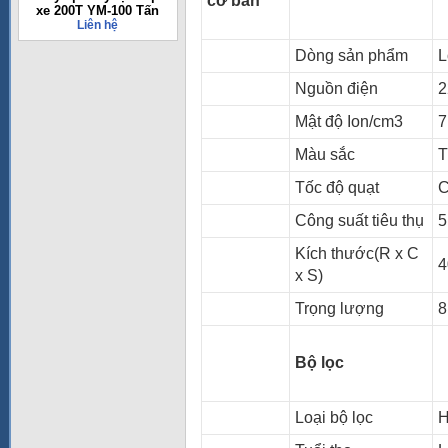
cơ bản
xe 200T YM-100 Tấn
Liên hệ
Dòng sản phẩm
L
Nguồn điện
2
Mật độ Ion/cm3
7
Màu sắc
T
Tốc độ quạt
C
Công suất tiêu thụ
5
Kích thước(R x C
4
x S)
Trọng lượng
8
Bộ lọc
Loại bộ lọc
H