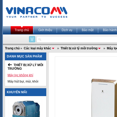
Trang chủ
Giới thiệu
Dịch vụ
Bảo mật
Bảo hành
Trang chủ
»
Các loại máy khác
»
Thiết bị xử lý môi trường
»
Máy lọ
DANH MỤC SẢN PHẨM
THIẾT BỊ XỬ LÝ MÔI
TRƯỜNG
Máy lọc không khí
Máy hút bụi, mùi, khói
KHUYẾN MÃI