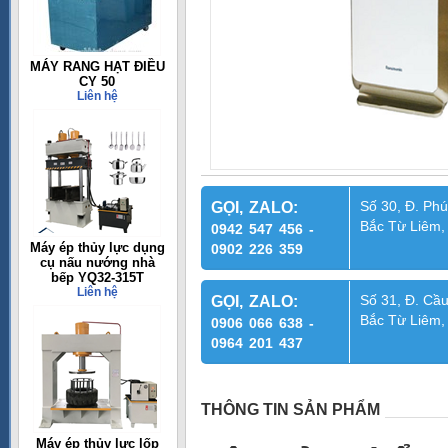
MÁY RANG HẠT ĐIỀU
CY 50
Liên hệ
Số 30, Đ. Phú
GỌI, ZALO:
Bắc Từ Liêm,
0942 547 456 -
Máy ép thủy lực dụng
0902 226 359
cụ nấu nướng nhà
bếp YQ32-315T
Liên hệ
Số 31, Đ. Cầu
GỌI, ZALO:
Bắc Từ Liêm,
0906 066 638 -
0964 201 437
THÔNG TIN SẢN PHẨM
Máy ép thủy lực lốp