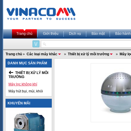
Trang chủ
Giới thiệu
Dịch vụ
Bảo mật
Bảo hành
Trang chủ
»
Các loại máy khác
»
Thiết bị xử lý môi trường
»
Máy lọ
DANH MỤC SẢN PHẨM
THIẾT BỊ XỬ LÝ MÔI
TRƯỜNG
Máy lọc không khí
Máy hút bụi, mùi, khói
KHUYẾN MÃI