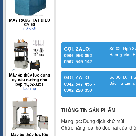
MÁY RANG HẠT ĐIỀU
CY 50
Liên hệ
Số 62, Ngõ 37
GỌI, ZALO:
Hoàng Mai, H
0966 956 052 -
0967 549 142
Máy ép thủy lực dụng
Số 30, Đ. Phú
GỌI, ZALO:
cụ nấu nướng nhà
Bắc Từ Liêm,
0942 547 456 -
bếp YQ32-315T
Liên hệ
0902 226 359
THÔNG TIN SẢN PHẨM
Màng lọc: Dung dịch khử mùi
Chức năng loại bỏ độc hại của khó
Máy ép thủy lực lốp