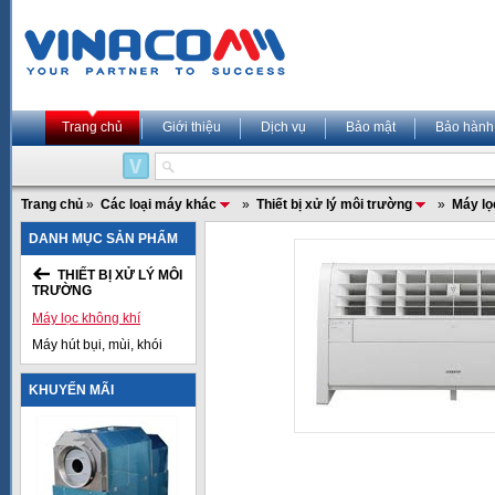
Trang chủ
Giới thiệu
Dịch vụ
Bảo mật
Bảo hành
Trang chủ
»
Các loại máy khác
»
Thiết bị xử lý môi trường
»
Máy lọ
DANH MỤC SẢN PHẨM
THIẾT BỊ XỬ LÝ MÔI
TRƯỜNG
Máy lọc không khí
Máy hút bụi, mùi, khói
KHUYẾN MÃI