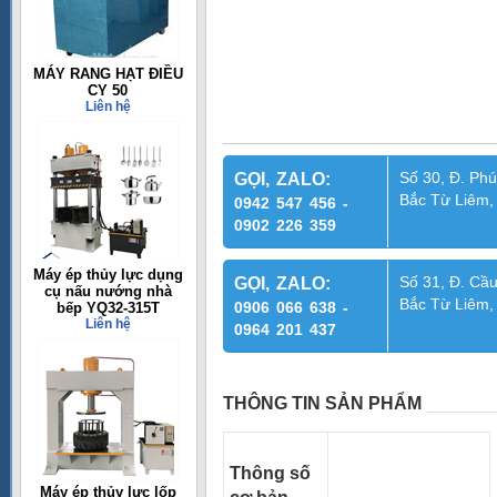
MÁY RANG HẠT ĐIỀU
CY 50
Liên hệ
Số 30, Đ. Phú
GỌI, ZALO:
Bắc Từ Liêm,
0942 547 456 -
0902 226 359
Máy ép thủy lực dụng
Số 31, Đ. Cầu
GỌI, ZALO:
cụ nấu nướng nhà
Bắc Từ Liêm,
0906 066 638 -
bếp YQ32-315T
Liên hệ
0964 201 437
THÔNG TIN SẢN PHẨM
Thông số
Máy ép thủy lực lốp