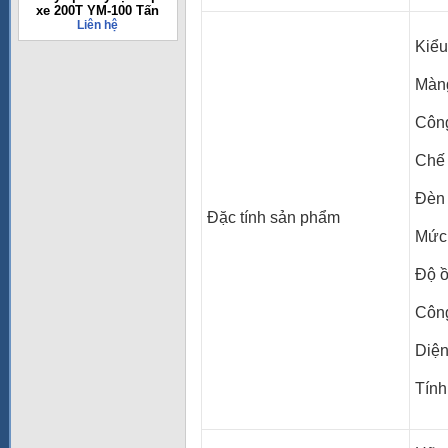
xe 200T YM-100 Tấn
Liên hệ
Kiể
Màng
Côn
Chế 
Đèn
Đặc tính sản phẩm
Mức 
Độ ồ
Công
Diện
Tính