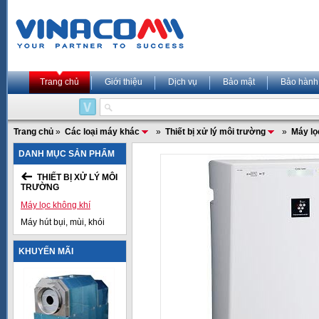
Trang chủ
Giới thiệu
Dịch vụ
Bảo mật
Bảo hành
Trang chủ
»
Các loại máy khác
»
Thiết bị xử lý môi trường
»
Máy lọ
DANH MỤC SẢN PHẨM
THIẾT BỊ XỬ LÝ MÔI
TRƯỜNG
Máy lọc không khí
Máy hút bụi, mùi, khói
KHUYẾN MÃI