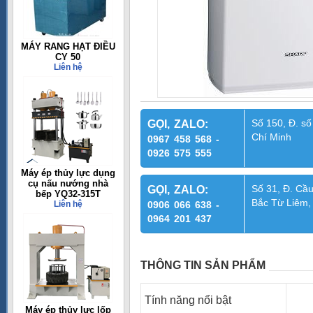
MÁY RANG HẠT ĐIỀU
CY 50
Liên hệ
Số 150, Đ. số
GỌI, ZALO:
Chí Minh
0967 458 568 -
0926 575 555
Máy ép thủy lực dụng
cụ nấu nướng nhà
Số 31, Đ. Cầu
GỌI, ZALO:
bếp YQ32-315T
Bắc Từ Liêm,
Liên hệ
0906 066 638 -
0964 201 437
THÔNG TIN SẢN PHẨM
Tính năng nổi bật
Máy ép thủy lực lốp