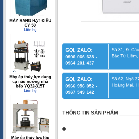
MÁY RANG HẠT ĐIỀU
CY 50
Liên hệ
Số 31, Đ. Cầu
GỌI, ZALO:
Bắc Từ Liêm,
0906 066 638 -
0964 201 437
Máy ép thủy lực dụng
Số 62, Ngõ 37
GỌI, ZALO:
cụ nấu nướng nhà
Hoàng Mai, H
0966 956 052 -
bếp YQ32-315T
Liên hệ
0967 549 142
THÔNG TIN SẢN PHẨM
Máy ép thủy lực lốp