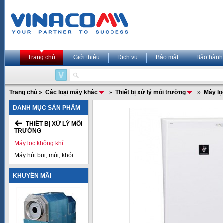
Trang chủ
Giới thiệu
Dịch vụ
Bảo mật
Bảo hành
Trang chủ
»
Các loại máy khác
»
Thiết bị xử lý môi trường
»
Máy lọ
DANH MỤC SẢN PHẨM
THIẾT BỊ XỬ LÝ MÔI
TRƯỜNG
Máy lọc không khí
Máy hút bụi, mùi, khói
KHUYẾN MÃI