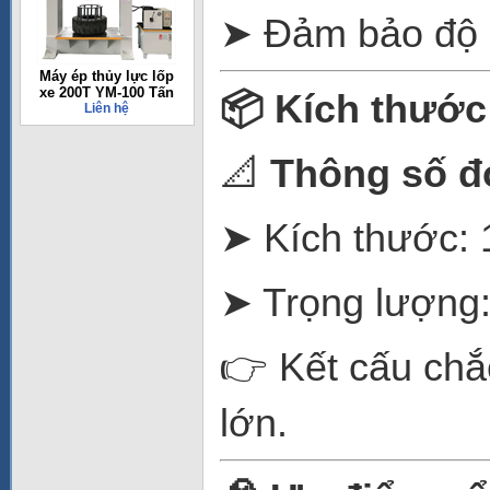
➤ Đảm bảo độ c
Máy ép thủy lực lốp
xe 200T YM-100 Tấn
📦
Kích thước
Liên hệ
📐
Thông số đ
➤ Kích thước:
➤ Trọng lượng
👉 Kết cấu chắ
lớn.