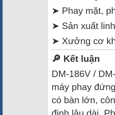
➤ Phay mặt, pha
➤ Sản xuất linh
➤ Xưởng cơ khí
🔎
Kết luận
DM-186V / DM-1
máy phay đứng
có bàn lớn, cô
định lâu dài. P