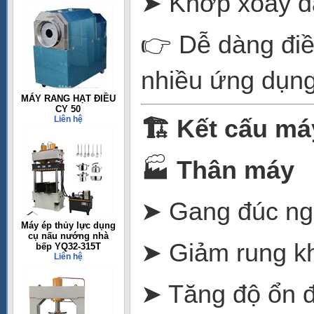
➤ Khớp xoay đ
👉 Dễ dàng điều
nhiều ứng dụng
MÁY RANG HẠT ĐIỀU
CY 50
Liên hệ
🏗
️ Kết cấu má
🏭
Thân máy
➤ Gang đúc ng
Máy ép thủy lực dụng
cụ nấu nướng nhà
➤ Giảm rung khi
bếp YQ32-315T
Liên hệ
➤ Tăng độ ổn đị