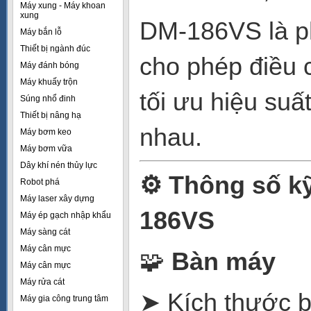
Máy xung - Máy khoan
xung
DM-186VS là ph
Máy bắn lỗ
Thiết bị ngành đúc
cho phép điều c
Máy đánh bóng
Máy khuấy trộn
tối ưu hiệu suất
Súng nhổ đinh
Thiết bị nâng hạ
nhau.
Máy bơm keo
Máy bơm vữa
Dây khí nén thủy lực
⚙️
Thông số kỹ
Robot phá
Máy laser xây dựng
186VS
Máy ép gạch nhập khẩu
Máy sàng cát
Máy cân mực
🧩
Bàn máy
Máy cân mực
Máy rửa cát
➤ Kích thước b
Máy gia công trung tâm