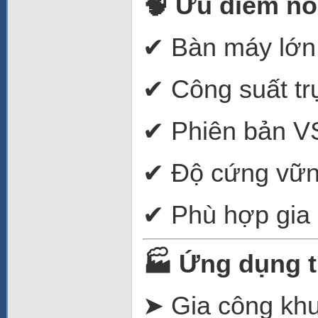
🧠
Ưu điểm nổi
✔ Bàn máy lớn 
✔ Công suất t
✔ Phiên bản VS 
✔ Độ cứng vững
✔ Phù hợp gia 
🏭
Ứng dụng t
➤ Gia công kh