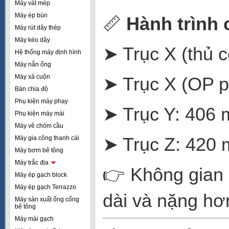
Máy vát mép
Máy ép bùn
📏
Hành trình 
Máy rút dây thép
Máy kéo dây
➤ Trục X (thủ 
Hệ thống máy định hình
Máy nắn ống
Máy xả cuộn
➤ Trục X (OP p
Bàn chia độ
Phụ kiện máy phay
➤ Trục Y: 406 
Phụ kiện máy mài
Máy vê chỏm cầu
➤ Trục Z: 420 
Máy gia công thanh cái
Máy bơm bê tông
Máy trắc địa
👉 Không gian l
Máy ép gạch block
Máy ép gạch Terrazzo
dài và nặng hơ
Máy sản xuất ống cống
bê tông
Máy mài gạch