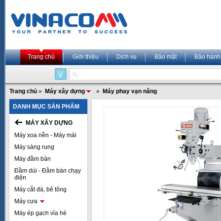
Trang chủ
Giới thiệu
Dịch vụ
Bảo mật
Bảo hành
Trang chủ
»
Máy xây dựng
»
Máy phay vạn năng
DANH MỤC SẢN PHẨM
MÁY XÂY DỰNG
Máy xoa nền - Máy mài
Máy sàng rung
Máy đầm bàn
Đầm dùi - Đầm bàn chạy
điện
Máy cắt đá, bê tông
Máy cưa
Máy ép gạch vỉa hè