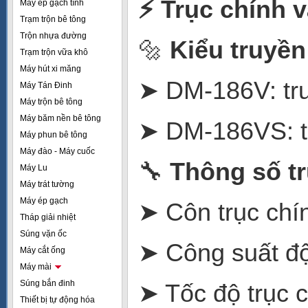
⚡
Trục chính v
Máy ép gạch tĩnh
Trạm trộn bê tông
Trộn nhựa đường
🔩
Kiểu truyền
Trạm trộn vữa khô
Máy hút xi măng
➤ DM-186V: tru
Máy Tán Đinh
Máy trộn bê tông
Máy băm nền bê tông
➤ DM-186VS: tr
Máy phun bê tông
Máy đào - Máy cuốc
🔧
Thông số tr
Máy Lu
Máy trát tường
Máy ép gạch
➤ Côn trục chí
Tháp giải nhiệt
Súng vặn ốc
➤ Công suất đ
Máy cắt ống
Máy mài
Súng bắn đinh
➤ Tốc độ trục 
Thiết bị tự động hóa