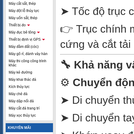
Máy cắt sắt, thép
➤ Tốc độ trục 
Máy đột lỗ thủy lực
Máy uốn sắt, thép
👉 Trục chính 
Thiết bị đo
Máy đục bê tông
Thiết bị định vị GPS
cứng và cắt tải
Máy đầm đất (cóc)
Máy gõ rỉ, đánh vảy hàn
🔧
Khả năng v
Máy thi công công trình
khác
Máy kẻ đường
⚙️
Chuyển độn
Máy khai thác đá
Kích thủy lực
Máy chẻ đá
➤ Di chuyển th
Máy dập nổi đá
Máy cắt đá trang trí
➤ Di chuyển ta
Máy xọc thủy lực
KHUYẾN MÃI