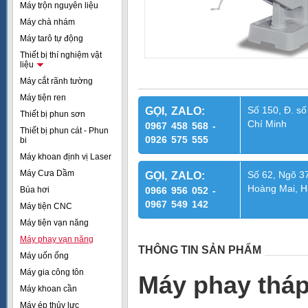
Máy trộn nguyên liệu
Máy chà nhám
Máy tarô tự động
Thiết bị thí nghiệm vật
liệu
Máy cắt rãnh tường
Máy tiện ren
Số 150, Đ. số
GỌI, ZALO:
Thiết bị phun sơn
Chí Minh
0967 458 568 -
Thiết bị phun cát - Phun
0926 575 555
bi
Máy khoan định vị Laser
Máy Cưa Dầm
Số 62, Ngõ 37
GỌI, ZALO:
Hoàng Mai, H
Búa hơi
0966 956 052 -
0967 549 142
Máy tiện CNC
Máy tiện vạn năng
Máy phay vạn năng
THÔNG TIN SẢN PHẨM
Máy uốn ống
Máy gia công tôn
Máy phay thá
Máy khoan cần
Máy ép thủy lực