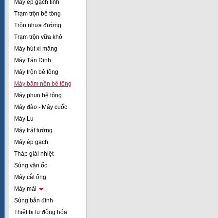
Máy ép gạch tĩnh
Trạm trộn bê tông
Trộn nhựa đường
Trạm trộn vữa khô
Máy hút xi măng
Máy Tán Đinh
Máy trộn bê tông
Máy băm nền bê tông
Máy phun bê tông
Máy đào - Máy cuốc
Máy Lu
Máy trát tường
Máy ép gạch
Tháp giải nhiệt
Súng vặn ốc
Máy cắt ống
Máy mài
Súng bắn đinh
Thiết bị tự động hóa