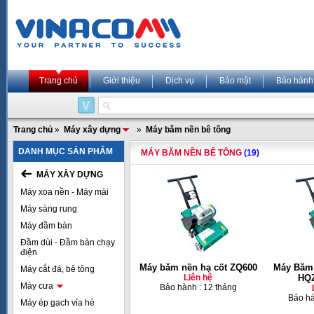
Trang chủ
Giới thiệu
Dịch vụ
Bảo mật
Bảo hành
Trang chủ
»
Máy xây dựng
»
Máy băm nền bê tông
DANH MỤC SẢN PHẨM
MÁY BĂM NỀN BÊ TÔNG
(19)
MÁY XÂY DỰNG
Máy xoa nền - Máy mài
Máy sàng rung
Máy đầm bàn
Đầm dùi - Đầm bàn chạy
điện
Máy băm nền hạ cốt ZQ600
Máy Băm
Máy cắt đá, bê tông
Liên hệ
HQZ
Máy cưa
Bảo hành : 12 tháng
Bảo hà
Máy ép gạch vỉa hè