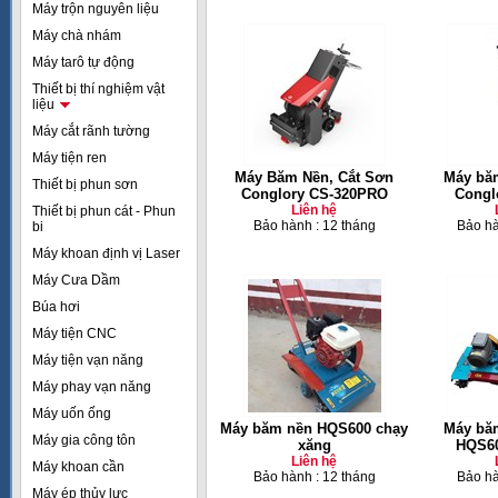
Máy trộn nguyên liệu
Máy chà nhám
Máy tarô tự động
Thiết bị thí nghiệm vật
liệu
Máy cắt rãnh tường
Máy tiện ren
Máy Băm Nền, Cắt Sơn
Máy băm
Thiết bị phun sơn
Conglory CS-320PRO
Congl
Liên hệ
Thiết bị phun cát - Phun
Bảo hành : 12 tháng
Bảo hà
bi
Máy khoan định vị Laser
Máy Cưa Dầm
Búa hơi
Máy tiện CNC
Máy tiện vạn năng
Máy phay vạn năng
Máy uốn ống
Máy băm nền HQS600 chạy
Máy băm
Máy gia công tôn
xăng
HQS60
Liên hệ
Máy khoan cần
Bảo hành : 12 tháng
Bảo hà
Máy ép thủy lực