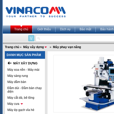
Trang chủ
Giới thiệu
Dịch vụ
Bảo mật
Bảo hành
Trang chủ
»
Máy xây dựng
»
Máy phay vạn năng
DANH MỤC SẢN PHẨM
MÁY XÂY DỰNG
Máy xoa nền - Máy mài
Máy sàng rung
Máy đầm bàn
Đầm dùi - Đầm bàn chạy
điện
Máy cắt đá, bê tông
Máy cưa
Máy ép gạch vỉa hè