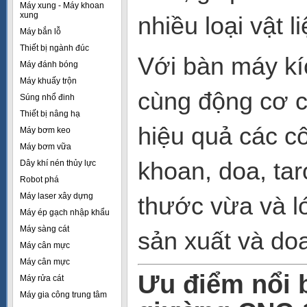
Máy xung - Máy khoan
xung
nhiều loại vật 
Máy bắn lỗ
Thiết bị ngành đúc
Với bàn máy kíc
Máy đánh bóng
Máy khuấy trộn
cùng động cơ 
Súng nhổ đinh
Thiết bị nâng hạ
hiệu quả các c
Máy bơm keo
Máy bơm vữa
khoan, doa, tar
Dây khí nén thủy lực
Robot phá
Máy laser xây dựng
thước vừa và l
Máy ép gạch nhập khẩu
Máy sàng cát
sản xuất và do
Máy cân mực
Máy cân mực
Ưu điểm nổi 
Máy rửa cát
Máy gia công trung tâm