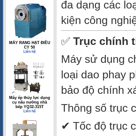
đa dạng các loạ
kiện công nghi
✅
Trục chính 
MÁY RANG HẠT ĐIỀU
CY 50
Liên hệ
Máy sử dụng c
loại dao phay 
bảo độ chính xá
Máy ép thủy lực dụng
cụ nấu nướng nhà
Thông số trục c
bếp YQ32-315T
Liên hệ
✔ Tốc độ trục 