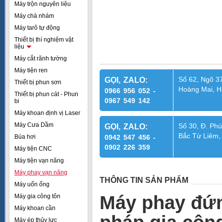
Máy trộn nguyên liệu
Máy chà nhám
Máy tarô tự động
Thiết bị thí nghiệm vật
liệu
Máy cắt rãnh tường
Máy tiện ren
Số 62, Ngõ 37
GỌI, ZALO:
Thiết bị phun sơn
Hoàng Mai, H
0966 956 052 -
Thiết bị phun cát - Phun
0967 549 142
bi
Máy khoan định vị Laser
Máy Cưa Dầm
Số 30, Đ. Phú
GỌI, ZALO:
Bắc Từ Liêm,
Búa hơi
0942 547 456 -
0902 226 359
Máy tiện CNC
Máy tiện vạn năng
Máy phay vạn năng
THÔNG TIN SẢN PHẨM
Máy uốn ống
Máy phay đứn
Máy gia công tôn
Máy khoan cần
Máy ép thủy lực