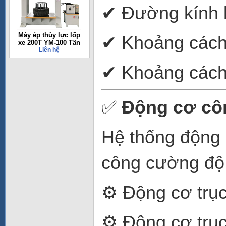
✔ Đường kính 
Máy ép thủy lực lốp
✔ Khoảng cách 
xe 200T YM-100 Tấn
Liên hệ
✔ Khoảng cách 
✅
Động cơ cô
Hệ thống động 
công cường độ
⚙ Động cơ trục
⚙ Động cơ trụ