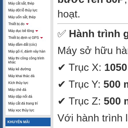
Máy cắt sắt, thép
hoạt.
Máy đột lỗ thủy lực
Máy uốn sắt, thép
Thiết bị đo
✅
Hành trình 
Máy đục bê tông
Thiết bị định vị GPS
Máy đầm đất (cóc)
Máy sở hữu hàn
Máy gõ rỉ, đánh vảy hàn
Máy thi công công trình
khác
✔ Trục X:
105
Máy kẻ đường
Máy khai thác đá
✔ Trục Y:
500
Kích thủy lực
Máy chẻ đá
Máy dập nổi đá
✔ Trục Z:
500
Máy cắt đá trang trí
Máy xọc thủy lực
Với hành trình
KHUYẾN MÃI