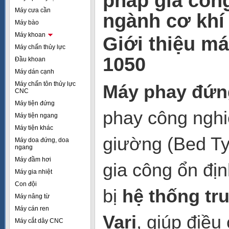
pháp gia công
Máy cưa cần
ngành cơ khí
Máy bào
Máy khoan
Giới thiệu m
Máy chấn thủy lực
1050
Đầu khoan
Máy dán cạnh
Máy chấn tôn thủy lực
Máy phay đứn
CNC
Máy tiện đứng
phay công nghiệ
Máy tiện ngang
Máy tiện khác
giường (Bed T
Máy doa đứng, doa
ngang
Máy đầm hơi
gia công ổn đị
Máy gia nhiệt
Con đội
bị
hệ thống tr
Máy nâng từ
Máy cán ren
Vari
, giúp điều
Máy cắt dây CNC