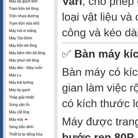
Vari
, cho phép 
Máy ép gạch tĩnh
Trạm trộn bê tông
loại vật liệu v
Trộn nhựa đường
Trạm trộn vữa khô
công và kéo dài 
Máy hút xi măng
Máy Tán Đinh
Máy trộn bê tông
✅
Bàn máy kí
Máy băm nền bê tông
Máy phun bê tông
Máy đào - Máy cuốc
Bàn máy có kí
Máy Lu
Máy trát tường
gian làm việc r
Máy ép gạch
Tháp giải nhiệt
có kích thước l
Súng vặn ốc
Máy cắt ống
Máy được tran
Máy mài
Súng bắn đinh
bước ren 80P
Thiết bị tự động hóa