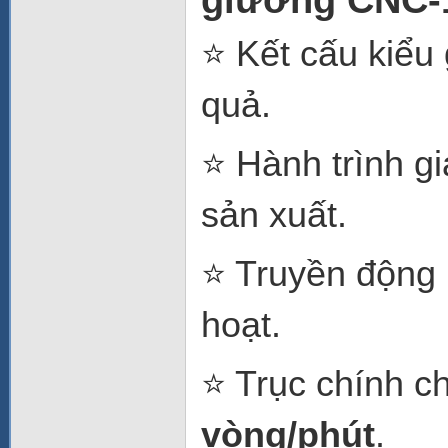
giường CNC-
⭐ Kết cấu kiểu
quả.
⭐ Hành trình g
sản xuất.
⭐ Truyền động b
hoạt.
⭐ Trục chính c
vòng/phút
.