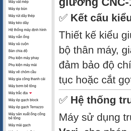
giường CNC-
Máy vát mép
Máy ép bùn
✅
Kết cấu kiể
Máy rút dây thép
Máy kéo dây
Hệ thống máy định hình
Thiết kế kiểu 
Máy nắn ống
Máy xả cuộn
bộ thân máy, gi
Bàn chia độ
Phụ kiện máy phay
đảm bảo độ chí
Phụ kiện máy mài
Máy vê chỏm cầu
tục hoặc cắt gọ
Máy gia công thanh cái
Máy bơm bê tông
Máy trắc địa
✅
Hệ thống tr
Máy ép gạch block
Máy ép gạch Terrazzo
Máy sử dụng tr
Máy sản xuất ống cống
bê tông
Máy mài gạch