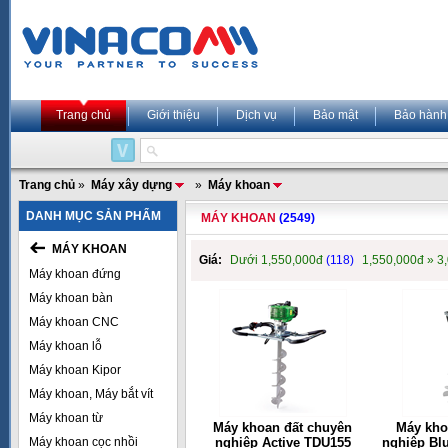
Trang chủ
Giới thiệu
Dịch vụ
Bảo mật
Bảo hành
Trang chủ
»
Máy xây dựng
»
Máy khoan
DANH MỤC SẢN PHẨM
MÁY KHOAN
(2549)
MÁY KHOAN
Giá:
Dưới 1,550,000đ
(118)
1,550,000đ » 3
Máy khoan đứng
Máy khoan bàn
Máy khoan CNC
Máy khoan lỗ
Máy khoan Kipor
Máy khoan, Máy bắt vít
Máy khoan từ
Máy khoan đất chuyên
Máy kho
Máy khoan cọc nhồi
nghiệp Active TDU155
nghiệp Bl