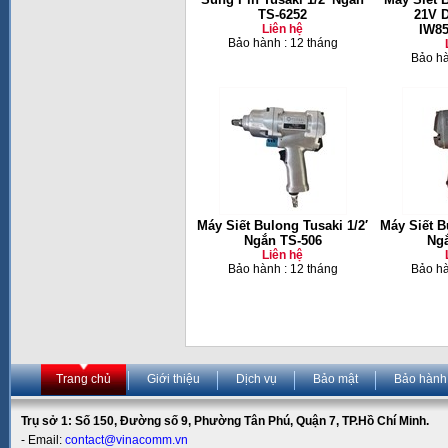
TS-6252
21V 
Liên hệ
IW8
Bảo hành : 12 tháng
Bảo hà
Máy Siết Bulong Tusaki 1/2′
Máy Siết B
Ngắn TS-506
Ngắ
Liên hệ
Bảo hành : 12 tháng
Bảo hà
Trang chủ
Giới thiệu
Dịch vụ
Bảo mật
Bảo hành
Trụ sở 1: Số 150, Đường số 9, Phường Tân Phú, Quận 7, TP.Hồ Chí Minh.
- Email:
contact@vinacomm.vn