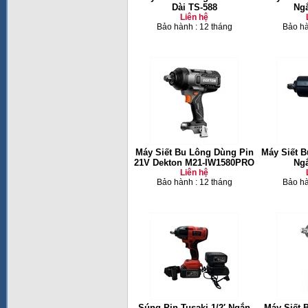
Dài TS-588
Ngắ
Liên hệ
Bảo hành : 12 tháng
Bảo hà
Máy Siết Bu Lông Dùng Pin
Máy Siết B
21V Dekton M21-IW1580PRO
Ngắ
Liên hệ
Bảo hành : 12 tháng
Bảo hà
Súng Pin Tusaki 1/2′ Ngắn
Máy Siết 