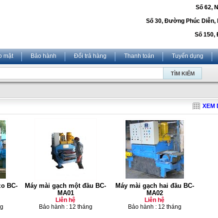
Số 62, 
Số 30, Đường Phúc Diễn,
Số 150, 
o mật
Bảo hành
Đổi trả hàng
Thanh toán
Tuyển dụng
XEM 
zo BC-
Máy mài gạch một đầu BC-
Máy mài gạch hai đầu BC-
MA01
MA02
Liên hệ
Liên hệ
ng
Bảo hành : 12 tháng
Bảo hành : 12 tháng