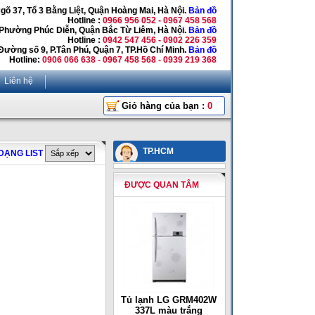
Ngõ 37, Tổ 3 Bằng Liệt, Quận Hoàng Mai, Hà Nội.
Bản đồ
Hotline :
0966 956 052 - 0967 458 568
 Phường Phúc Diễn, Quận Bắc Từ Liêm, Hà Nội.
Bản đồ
Hotline :
0942 547 456 - 0902 226 359
Đường số 9, P.Tân Phú, Quận 7, TP.Hồ Chí Minh.
Bản đồ
Hotline:
0906 066 638 - 0967 458 568 - 0939 219 368
Liên hệ
Giỏ hàng của bạn :
0
TP.HCM
DẠNG LIST
ĐƯỢC QUAN TÂM
Tủ lạnh LG GRM402W
337L màu trắng