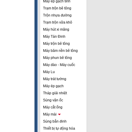
Máy ép gạch tĩnh
Trạm trộn bê tông
Trộn nhựa đường
Trạm trộn vữa khô
Máy hút xi măng
Máy Tán Đinh
Máy trộn bê tông
Máy băm nền bê tông
Máy phun bê tông
Máy đào - Máy cuốc
Máy Lu
Máy trát tường
Máy ép gạch
Tháp giải nhiệt
Súng vặn ốc
Máy cắt ống
Máy mài
Súng bắn đinh
Thiết bị tự động hóa