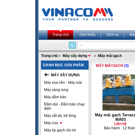
Trang chủ
Giới thiệu
Dịch vụ
Bả
Trang chủ
»
Máy xây dựng
»
Máy mài gạch
DANH MỤC SẢN PHẨM
MÁY MÀI GẠCH
(3)
MÁY XÂY DỰNG
Máy xoa nền - Máy mài
Máy sàng rung
Máy đầm bàn
Đầm dùi - Đầm bàn chạy
điện
Máy mài gạch Terraz
Máy cắt đá, bê tông
MA03
Máy cưa
Liên hệ
Bảo hành : 12 thá
Máy ép gạch vỉa hè