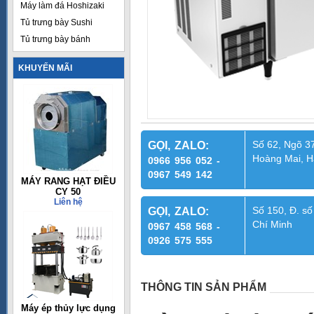
Máy làm đá Hoshizaki
Tủ trưng bày Sushi
Tủ trưng bày bánh
KHUYẾN MÃI
Số 62, Ngõ 37
GỌI, ZALO:
Hoàng Mai, H
0966 956 052 -
0967 549 142
MÁY RANG HẠT ĐIỀU
CY 50
Liên hệ
Số 150, Đ. số
GỌI, ZALO:
Chí Minh
0967 458 568 -
0926 575 555
THÔNG TIN SẢN PHẨM
Máy ép thủy lực dụng