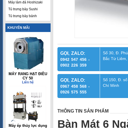
Máy làm đá Hoshizaki
Tủ trưng bày Sushi
Tủ trưng bày bánh
KHUYẾN MÃI
Số 30, Đ. Phú
GỌI, ZALO:
Bắc Từ Liêm,
0942 547 456 -
0902 226 359
MÁY RANG HẠT ĐIỀU
CY 50
Số 150, Đ. số
GỌI, ZALO:
Liên hệ
Chí Minh
0967 458 568 -
0926 575 555
THÔNG TIN SẢN PHẨM
Bàn Mát 6 Ng
Máy ép thủy lực dụng